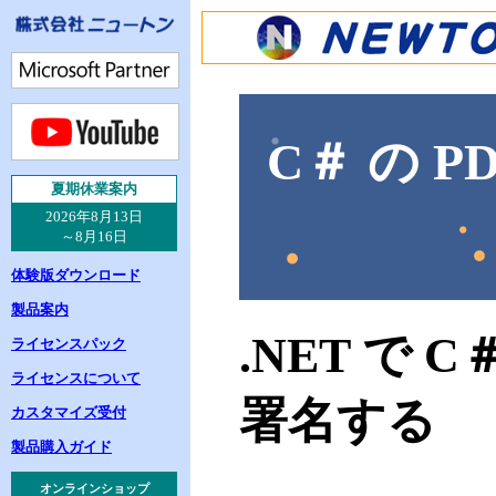
C＃ の 
夏
期休業案内
2026年8月13日
～8月16日
体験版ダウンロード
製品案内
.NET で 
ライセンスパック
ライセンスについて
署名する
カスタマイズ受付
製品購入ガイド
オンラインショップ