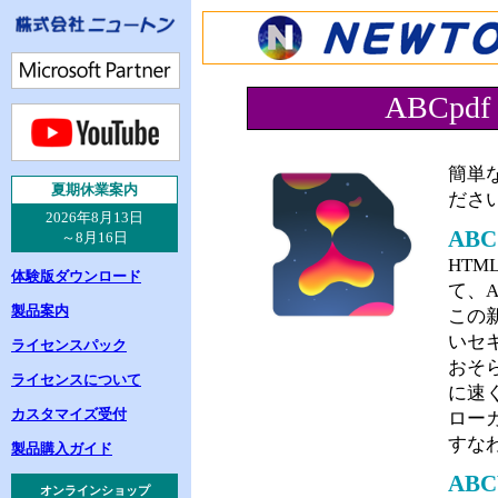
ABCpdf 
簡単
夏
期休業案内
ださ
2026年8月13日
ABC
～8月16日
HT
体験版ダウンロード
て、A
製品案内
この
いセ
ライセンスパック
おそ
ライセンスについて
に速
カスタマイズ受付
ロー
すな
製品購入ガイド
ABC
オンラインショップ