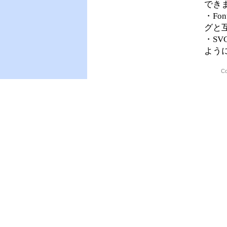
でき
・Fo
グと
・SV
よう
Co