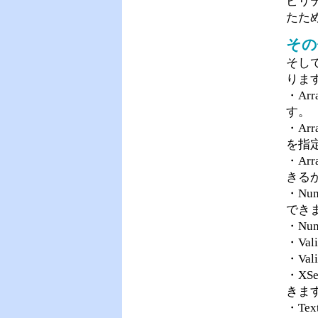
ビリ
たた
その
そし
りま
・Ar
す。
・Ar
を指定
・Arr
きる
・Nu
でき
・Nu
・Va
・Va
・XSe
きま
・Te