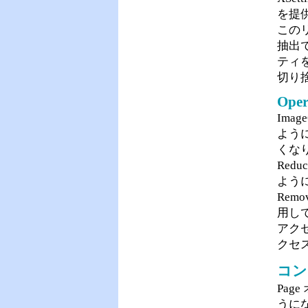
を提
この
抽出で
ティ
切り
Oper
Ima
よう
くな
Red
よう
Remo
用し
アク
クセ
コン
Page
うに