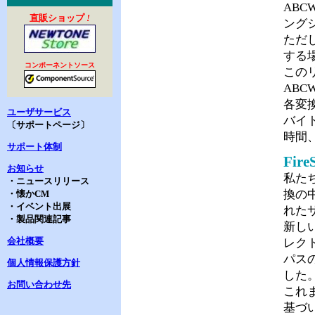
ABC
直販ショップ
!
ング
ただし
する
コンポーネントソース
このリ
ABC
各変
ユーザサービス
バイ
〔サポートページ〕
時間
サポート体制
Fire
お知らせ
私たち
・ニュースリリース
換の中
・懐かCM
・イベント出展
れた
・製品関連記事
新しい
会社概要
レク
パス
個人情報保護方針
した
お問い合わせ先
これま
基づ