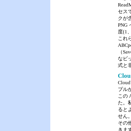
Read
セスで
クが
PNG
度(1
これ
ABC
（Sa
なビッ
式と非
Clou
Clou
プル
この 
た。
ると
せん
その
きます