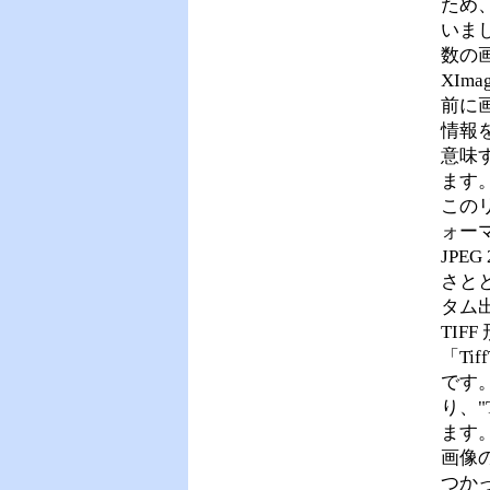
ため
いま
数の
XI
前に
情報
意味
ます
このリ
ォー
JPE
さと
タム
TIF
「Ti
です。
り、"
ます
画像の
つかっ