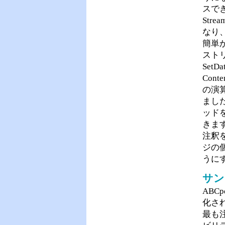
スで
Str
なり
簡単
スト
Set
Con
の演
ました。
ッド
きま
注釈
ジの個
うに
サン
AB
化さ
最も注