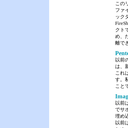
この
ファ
ック
Fir
クト
め、
離で
Pent
以前
は、
これ
す。
こと
Imag
以前は
でサ
埋め
以前は