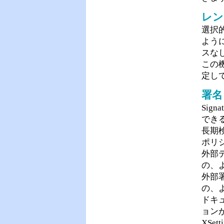
レン
選択
よう
スな
この機
定し
署名
Sig
でき
長期検
ポリ
外部
の、
外部
の、
ドキ
ョン
XSe