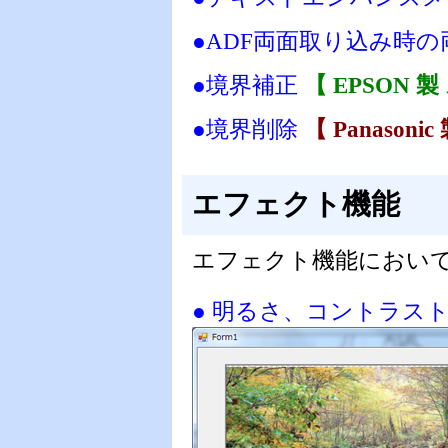
●ADF両面取り込み時の
●境界補正
【 EPSON 
●境界削除
【 Panason
エフェクト機能
エフェクト機能におい
● 明るさ、コントラス