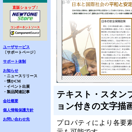
直販ショップ
!
コンポーネントソース
ユーザサービス
〔サポートページ〕
サポート体制
お知らせ
・ニュースリリース
・懐かCM
・イベント出展
・製品関連記事
テキスト・スタン
会社概要
ョン付きの文字描
個人情報保護方針
お問い合わせ先
プロパティにより各要
示も可能です。