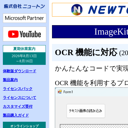
ImageKi
夏
期休業案内
OCR 機能に対応
(20
2026年8月13日
～8月16日
かんたんなコードで実
体験版ダウンロード
製品案内
OCR 機能を利用する
ライセンスパック
ライセンスについて
カスタマイズ受付
製品購入ガイド
オンラインショップ