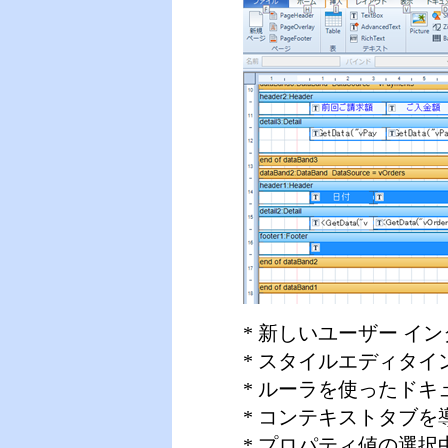
* 新しいユーザー イ
* スタイルエディタ
* ルーラを使ったド
* コンテキストタブを
* プロパティ値の選択中に、Font