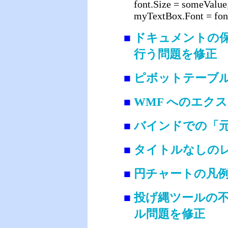
font.Size = someValue
myTextBox.Font = fon
■
ドキュメントの
行う問題を修正
■
ピボットテーブ
■
WMF へのエク
■
バインドでの「元
■
タイトルなしの
■
円チャートの凡
■
投げ縄ツールの
ル問題を修正