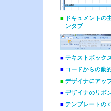
■
ドキュメントの
ンタブ
■
テキストボック
■
コードからの動
■
デザイナにアッ
■
デザイナのリボ
■
テンプレートの Co