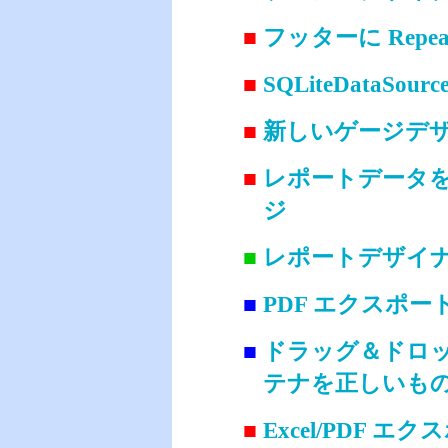
■
フッターに Repea
■
SQLiteDataSo
■
新しいゲージデ
■
レポートデータを
ジ
■
レポートデザイ
■
PDF エクスポ
■
ドラッグ＆ドロップ時
テナを正しいも
■
Excel/PDF 