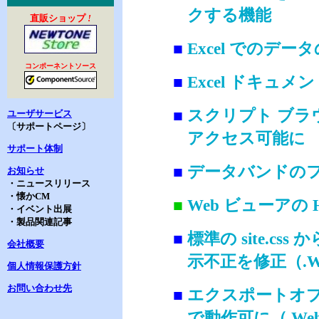
クする機能
直販ショップ
!
■
Excel でのデ
コンポーネントソース
■
Excel ドキュ
■
スクリプト ブ
ユーザサービス
〔サポートページ〕
アクセス可能に
サポート体制
■
データバンドの
お知らせ
・ニュースリリース
・懐かCM
■
Web ビューアの 
・イベント出展
・製品関連記事
■
標準の site.
会社概要
示不正を修正（.W
個人情報保護方針
お問い合わせ先
■
エクスポートオプ
で動作可に（.We