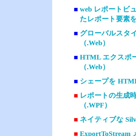
■
web レポートビ
たレポート要素を
■
グローバルスタ
（.Web）
■
HTML エクス
（.Web）
■
シェープを HTM
■
レポートの生成時に読
（.WPF）
■
ネイティブな Silve
■
ExportToStrea