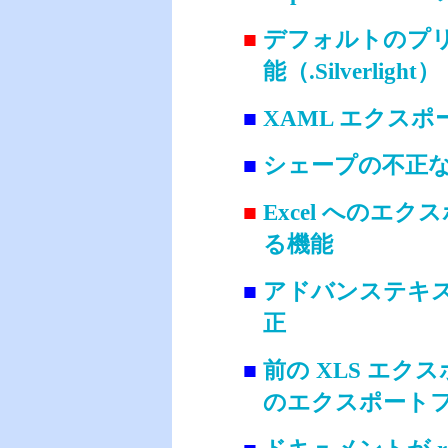
■
デフォルトのプ
能（.Silverlight）
■
XAML エクスポー
■
シェープの不正な塗り
■
Excel への
る機能
■
アドバンステキスト
正
■
前の XLS エ
のエクスポート