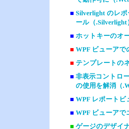
■
Silverlig
ール（.Silverligh
■
ホットキーのオー
■
WPF ビューア
■
テンプレートのネ
■
非表示コントロー
の使用を解消（.W
■
WPF レポート
■
WPF ビューア
■
ゲージのデザイ