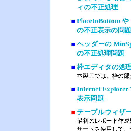
ィの不正処理
■
PlaceInBott
の不正表示の問
■
ヘッダーの MinSpa
の不正処理問題
■
枠エディタの処
本製品では、枠の部
■
Internet Explo
表示問題
■
テーブルウィザ
最初のレポート作成
ザードを使用して、