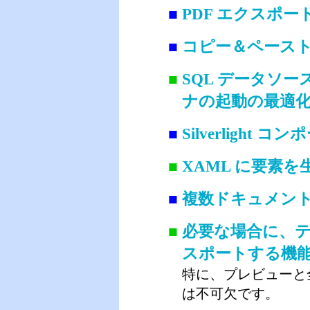
■
PDF エクスポ
■
コピー＆ペース
■
SQL データソ
ナの起動の最適
■
Silverlig
■
XAML に要素
■
複数ドキュメン
■
必要な場合に、
スポートする機
特に、プレビューと全く
は不可欠です。