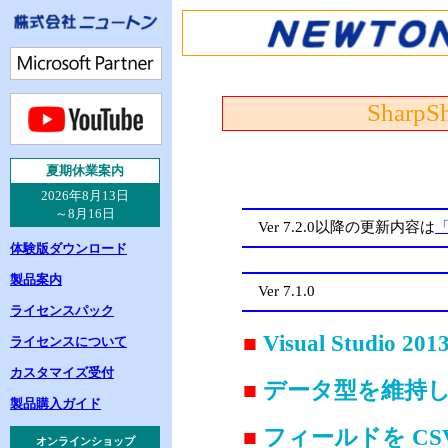
SharpSh
夏
期休業案内
2026年8月13日
～8月16日
Ver 7.2.0以降の更新内容は
体験版ダウンロード
製品案内
Ver 7.1.0
ライセンスパック
■
Visual Studio 
ライセンスについて
カスタマイズ受付
■
データ型を維持して
製品購入ガイド
■
フィールドを CS
オンラインショップ