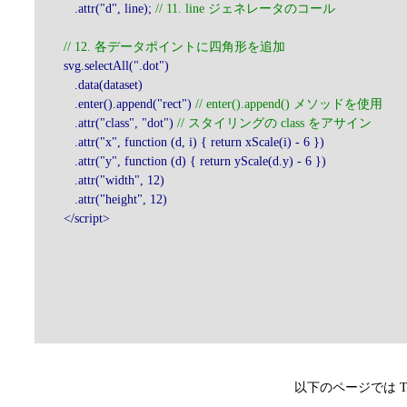
.attr("d", line);
// 11. line ジェネレータのコール
// 12. 各データポイントに四角形を追加
svg.selectAll(".dot")
.data(dataset)
.enter().append("rect")
// enter().append() メソッドを使用
.attr("class", "dot")
// スタイリングの class をアサイン
.attr("x", function (d, i) { return xScale(i) - 6 })
.attr("y", function (d) { return yScale(d.y) - 6 })
.attr("width", 12)
.attr("height", 12)
</script>
以下のページでは Te