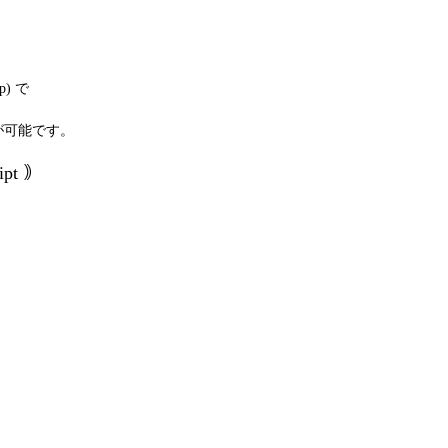
p) で
現が可能です。
ipt ｠