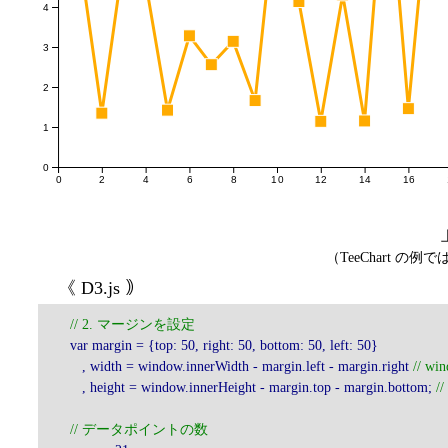
4
3
2
1
0
0
2
4
6
8
10
12
14
16
（TeeChart
《 D3.js ｠
// 2. マージンを設定
var margin = {top: 50, right: 50, bottom: 50, left: 50}
, width = window.innerWidth - margin.left - margin.right
// w
, height = window.innerHeight - margin.top - margin.bottom;
/
// データポイントの数