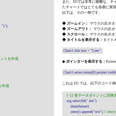
また、D3では非常に困難な、チャートに
たチャートではとても容易に実
以下は、その一例です。
◆ ズームイン：
マウスの左ボタ
 ")");
◆ ズームアウト：
マウスの左ボ
◆ スクロール：
マウスの右ボタ
◆ タイトルを表示する：
タイト
Chart1.title.text = "Line";
ポーネントを作成
◆ ポインターを表示する：
Poin
Chart1.series.items[0].pointer.visibl
これは D3 では、以下のコー
トを作成
// 12.各データポイントに四
svg.selectAll(".dot")
.data(dataset)
.enter().append("rect")
// ent