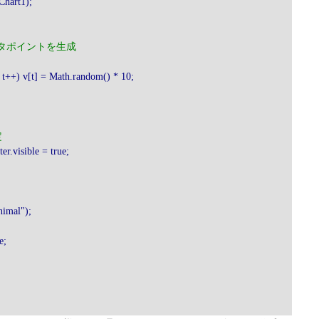
hart1);
ータポイントを生成
t++) v[t] = Math.random() * 10;
定
.visible = true;
mal");
e;