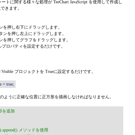
関する様々な処理が TeeChart JavaScript を使用して作成し
現できます。
ンを押し右下にドラッグします。
タンを押し左上にドラッグします。
ンを押してグラフをドラッグします。
ルプロパティを設定するだけです。
ter.Visible プロジェクトを Trueに設定するだけです。
e = true;
ド例のように正確な位置に正方形を描画しなければなりません。
角形を追加
er().append() メソッドを使用