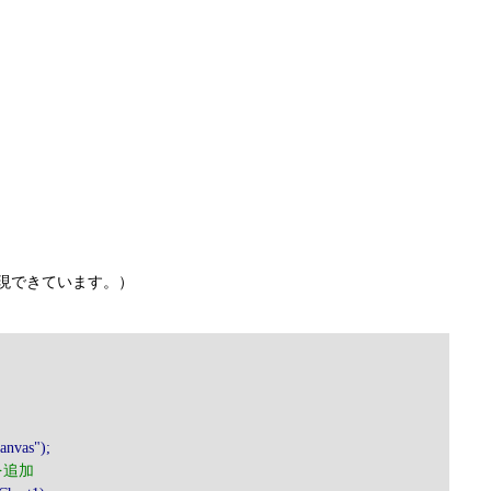
。
実現できています。）
｠
nvas");
 を追加