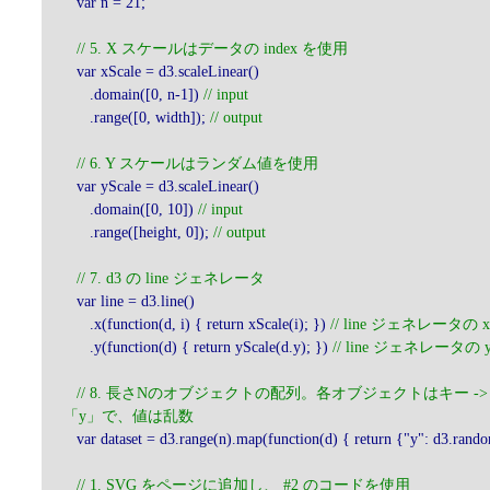
var n = 21;
// 5. X スケールはデータの index を使用
var xScale = d3.scaleLinear()
.domain([0, n-1])
// input
.range([0, width]);
// output
// 6. Y スケールはランダム値を使用
var yScale = d3.scaleLinear()
.domain([0, 10])
// input
.range([height, 0]);
// output
// 7. d3 の line ジェネレータ
var line = d3.line()
.x(function(d, i) { return xScale(i); })
// line ジェネレータの
.y(function(d) { return yScale(d.y); })
// line ジェネレータの
// 8. 長さNのオブジェクトの配列。各オブジェクトはキー 
「y」で、値は乱数
var dataset = d3.range(n).map(function(d) { return {"y": d3.rand
// 1. SVG をページに追加し、 #2 のコードを使用