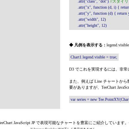
.attr("class", "dot")
//スタイリ
.attr("x", function (d, i) { return
.attr("y", function (d) { return y
.attr("width", 12)
.attr("height", 12)
◆ 凡例を表示する：
legend.v
Chart1.legend.visible = true;
D3 でこれを実現するには、非
また、例えば Line チャート
要がありますが、TeeChart Java
var series = new Tee.PointXY(Char
eChart JavaScript JP で表現可能なチャートを豊富にご紹介してい