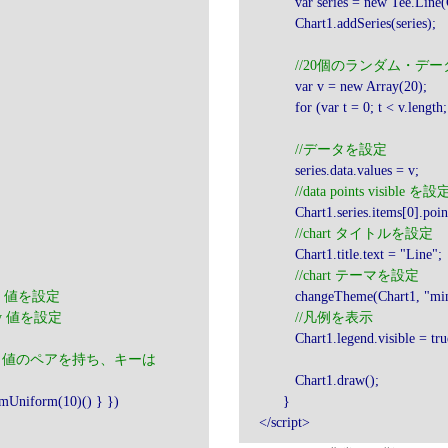
var series = new Tee.Line(C
Chart1.addSeries(series);
//20個のランダム・デ
var v = new Array(20);
for (var t = 0; t < v.length; 
//データを設定
series.data.values = v;
//data points visible を設
Chart1.series.items[0].pointer
//chart タイトルを設定
Chart1.title.text = "Line";
//chart テーマを設定
 x 値を設定
changeTheme(Chart1, "mini
 y 値を設定
//凡例を表示
Chart1.legend.visible = tru
-> 値のペアを持ち、キーは
Chart1.draw();
omUniform(10)() } })
}
</script>