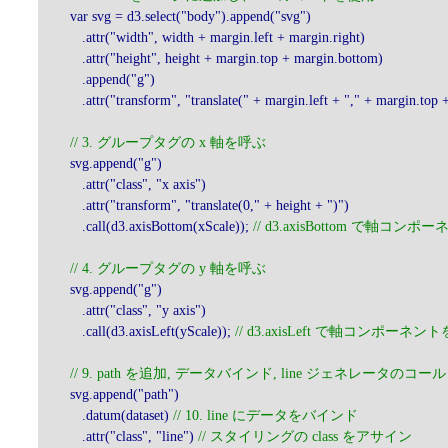
var svg = d3.select("body").append("svg")
.attr("width", width + margin.left + margin.right)
.attr("height", height + margin.top + margin.bottom)
.append("g")
.attr("transform", "translate(" + margin.left + "," + margin.top +
// 3. グループタグの x 軸を呼ぶ
svg.append("g")
.attr("class", "x axis")
.attr("transform", "translate(0," + height + ")")
.call(d3.axisBottom(xScale));
// d3.axisBottom で軸コン
// 4. グループタグの y 軸を呼ぶ
svg.append("g")
.attr("class", "y axis")
.call(d3.axisLeft(yScale));
// d3.axisLeft で軸コンポーネン
// 9. path を追加, データバインド, line ジェネレータのコール
svg.append("path")
.datum(dataset)
// 10. line にデータをバインド
.attr("class", "line")
// スタイリングの class をアサイン