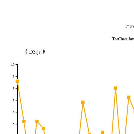
このペ
TeeCha
《 D3.js ｠
10
9
8
7
6
5