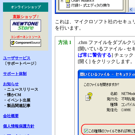
オンラインショップ
直販ショップ
!
これは、マイクロソフト社のセキュ
を行います。
コンポーネントソース
方法 1
.chm ファイルをダブル
[開いているファイル - セ
ば常に警告する
] チェッ
ユーザサービス
[開く] をクリックします。
〔サポートページ〕
サポート体制
お知らせ
・ニュースリリース
・懐かCM
・イベント出展
・製品関連記事
会社概要
個人情報保護方針