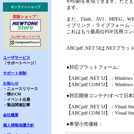
や印刷を実現できます。たとえば
ます。
オンラインショップ
直販ショップ
!
また、Flash、AVI、MPE
イブリンク・ライブフォーム・タグ
これはもう最高位PDF活用コン
コンポーネントソース
ABCpdf .NET 5J
は.NETプラ
ユーザサービス
〔サポートページ〕
●対応プラットフォーム:
サポート体制
【
ABCpdf .NET 5J
】：Windows X
お知らせ
【
ABCpdf COM
5J】：Windows X
・ニュースリリース
・懐かCM
●対応開発コンテナ(すべて日本
・イベント出展
・製品関連記事
【
ABCpdf .NET 5J
】：Visual Stu
【
ABCpdf COM
5J】：Visual Stud
会社概要
●希望小売価格：
個人情報保護方針