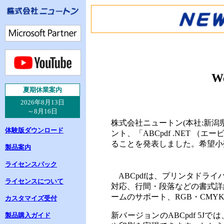
W
夏
期休業案内
2026年8月13日
～8月16日
株式会社ニュートン(本社:新潟
体験版ダウンロード
ント、「ABCpdf .NET （エ
ることを発表しました。
希望小
製品案内
ライセンスパック
ABCpdfは、
プリンタドライ
ライセンスについて
対応、行間・段落などの書式詳細
ームのサポート、RGB・CM
カスタマイズ受付
新バージョンのABCpdf 5J
製品購入ガイド