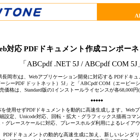
A
eb対応 PDFドキュメント作成コンポー
「
ABCpdf .NET 5J / ABCpdf COM 5J
県長岡市)は、Webアプリケーション開発に対応する PDFド
ービーシーPDF ドットネット）5J」と「ABCpdf COM（エービー
売価格は、
Standard版の
1インストールライセンスが各68,000円(税
◆◆◆◆◆
バを使用せず
PDFドキュメントを動的に高速生成します。Web
設定、Unicode対応、回転・拡大・グラフィックス描画コマ
YK・グレースケールに対応、プレースホルダ利用によるレイア
では、PDFドキュメントの動的な高速生成に加え、新しいレンダリング