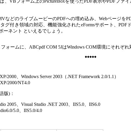
、VBフォーム上のPictureBoxを使ったPDF表示やPDF
G、WMVなどのライブムービーのPDFへの埋め込み、
WebページをP
付き領域の対応、機能強化されたeFormsサポート、PDFドキュメ
ポーネント といえるでしょう。
ットフォームに、
ABCpdf COM 5J
はWindows COM環境にそれぞ
◆◆◆◆◆
P/2000、Windows Server 2003（.
NET Framework 2.0/1.1
）
P/2000/NT4.0
語版)：
dio 2005、Visual Studio .NET 2003、IIS5.0、IIS6.0
io6.0/5.0、IIS5.0/4.0