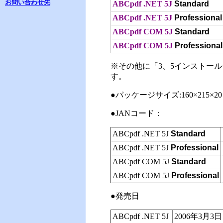
お問い合わせ先
ABCpdf .NET 5J
Standard
ABCpdf .NET 5J
Professional
ABCpdf COM 5J
Standard
ABCpdf COM 5J
Professional
※その他に「3、5インストー
す。
●パッケージサイズ:160×215×20
●JANコード：
ABCpdf .NET 5J
Standard
ABCpdf .NET 5J
Professional
ABCpdf COM 5J
Standard
ABCpdf COM 5J
Professional
●発売日
ABCpdf .NET 5J
2006年3月3日