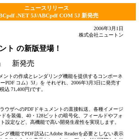
ニュースリリース
BCpdf .NET 5J/ABCpdf COM 5J 新発売
2006
年3月1日
株式会社ニュートン
ネント の新版登場！
」 新発売
キュメントの作成とレンダリング機能を提供するコンポーネ
シーPDF コム）5J」を それぞれ、2006年3月3日に発売す
込 71,400円)です。
ブラウザへのPDFドキュメントの直接転送、各種イメージ
ンドを装備、40・128ビットの暗号化、フィールドやフォ
ウト設定など、高機能で高い開発生産性を実現します。
機能でPDF読込にAdobe Readerを必要としない表示