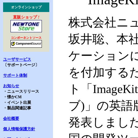
オンラインショップ
直販ショップ
!
株式会社ニュ
坂井聡、本社
コンポーネントソース
ケーション
ユーザサービス
〔サポートページ〕
を付加するた
サポート体制
ト「Image
お知らせ
・ニュースリリース
・懐かCM
ブ)」の英
・イベント出展
・製品関連記事
発表しました。
会社概要
個人情報保護方針