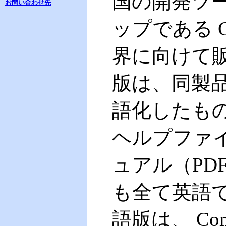
国の開発ツ
お問い合わせ先
ップである Co
界に向けて販売
版は、同製
語化したも
ヘルプファ
ュアル（PD
も全て英語で提
語版は、 Com