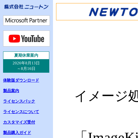
夏
期休業案内
2026年8月13日
～8月16日
体験版ダウンロード
製品案内
イメージ処
ライセンスパック
ライセンスについて
カスタマイズ受付
「Imag
製品購入ガイド