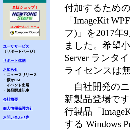
付加するため
直販ショップ
!
「ImageKit
コンポーネントソース
フ)」を2017
ました。希望小売
ユーザサービス
〔サポートページ〕
Server ラ
サポート体制
ライセンスは
お知らせ
・ニュースリリース
・懐かCM
自社開発のニ
・イベント出展
・製品関連記事
新製品登場です。「
会社概要
個人情報保護方針
行製品「Image
お問い合わせ先
する Windows Pr