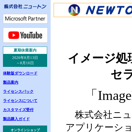
夏
期休業案内
イメージ処
2026年8月13日
～8月16日
セ
体験版ダウンロード
製品案内
「
Image
ライセンスパック
ライセンスについて
カスタマイズ受付
株式会社ニュー
製品購入ガイド
アプリケーシ
オンラインショップ