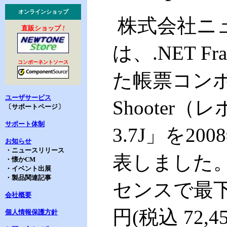
オンラインショップ
株式会社ニュ
直販ショップ
!
は、
.NET Fr
コンポーネントソース
た帳票コン
ユーザサービス
Shooter
（
レ
〔サポートページ〕
サポート体制
3.7J
」を20
お知らせ
・ニュースリリース
表しました。
・懐かCM
・イベント出展
・製品関連記事
センスで最下位
会社概要
円(税込 72
個人情報保護方針