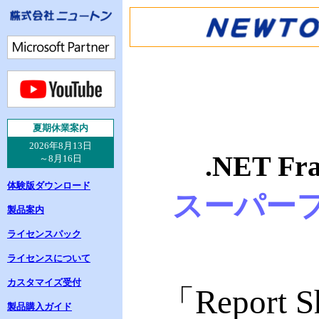
夏
期休業案内
2026年8月13日
.NET Fr
～8月16日
体験版ダウンロード
スーパー
製品案内
ライセンスパック
ライセンスについて
カスタマイズ受付
「
Report S
製品購入ガイド