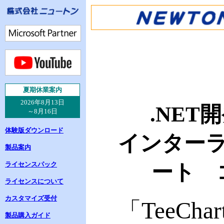
夏
期休業案内
2026年8月13日
.NET
～8月16日
体験版ダウンロード
インター
製品案内
ライセンスパック
ート 
ライセンスについて
カスタマイズ受付
「
TeeChar
製品購入ガイド