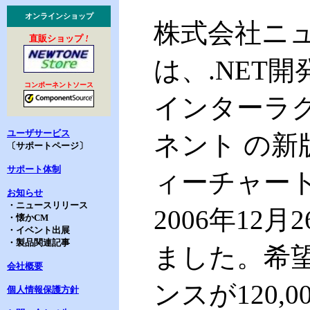
オンラインショップ
株式会社ニュ
直販ショップ
!
は、
.NET
コンポーネントソース
インターラ
ユーザサービス
ネント の新版、「
〔サポートページ〕
サポート体制
ィーチャート
お知らせ
・ニュースリリース
2006年1
・懐かCM
・イベント出展
・製品関連記事
ました。希
会社概要
ンスが120,0
個人情報保護方針