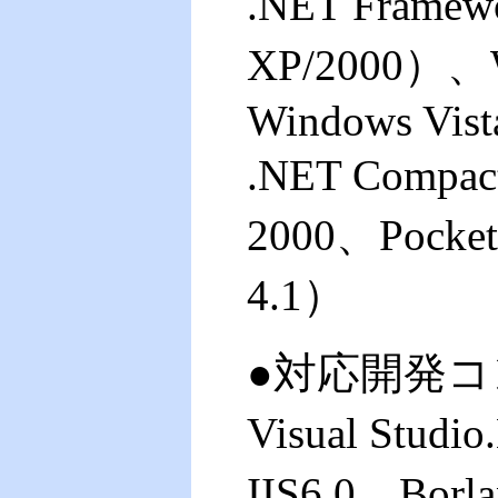
.NET Framew
XP/2000）、W
Windows Vist
.NET Compac
2000、Pocket
4.1）
●対応開発コ
Visual Studi
IIS6.0
、
Borla