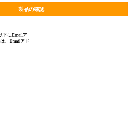
製品の確認
にEmailア
、Emailアド