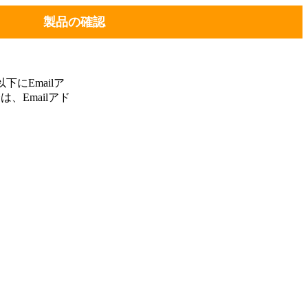
製品の確認
にEmailア
、Emailアド