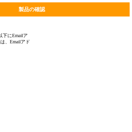
製品の確認
にEmailア
、Emailアド