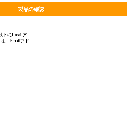
製品の確認
にEmailア
、Emailアド