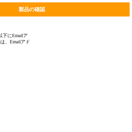
製品の確認
にEmailア
、Emailアド