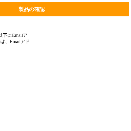
製品の確認
にEmailア
、Emailアド