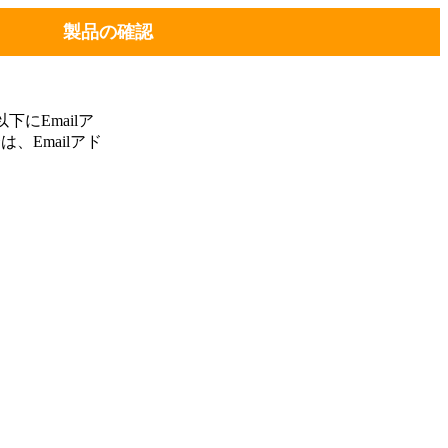
製品の確認
にEmailア
、Emailアド