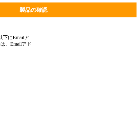
製品の確認
にEmailア
、Emailアド