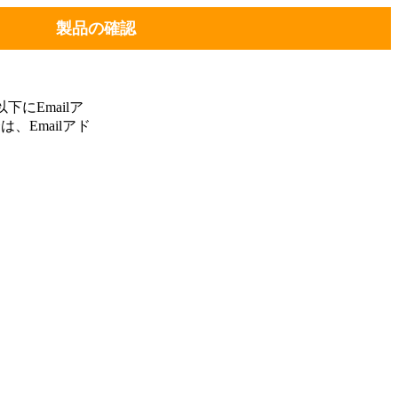
製品の確認
にEmailア
、Emailアド