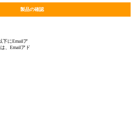
製品の確認
にEmailア
、Emailアド