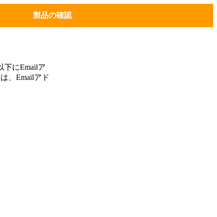
製品の確認
にEmailア
、Emailアド