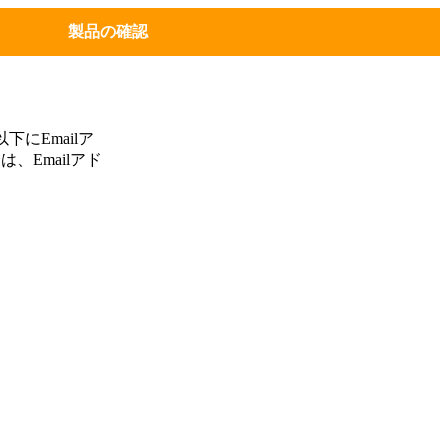
製品の確認
にEmailア
、Emailアド