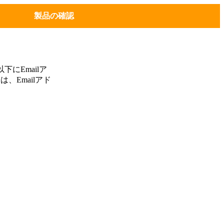
製品の確認
にEmailア
、Emailアド