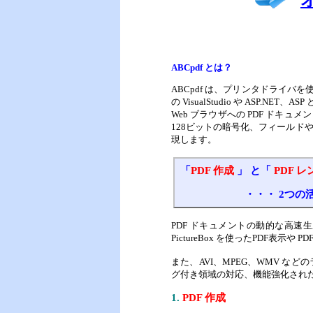
ABCpdf とは？
ABCpdf は、プリンタドライバを
の VisualStudio や ASP.N
Web ブラウザへの PDF ドキ
128ビットの暗号化、フィールド
現します。
「
PDF 作成
」 と「
PDF 
・・・ 2つの
PDF ドキュメントの動的な高速生
PictureBox を使ったPDF
また、AVI、MPEG、WMV など
グ付き領域の対応、機能強化されたeF
1.
PDF 作成