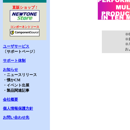
直販ショップ
!
コンポーネントソース
※
※
※
ユーザサービス
お
〔サポートページ〕
サポート体制
お知らせ
・ニュースリリース
・懐かCM
・イベント出展
・製品関連記事
会社概要
個人情報保護方針
お問い合わせ先