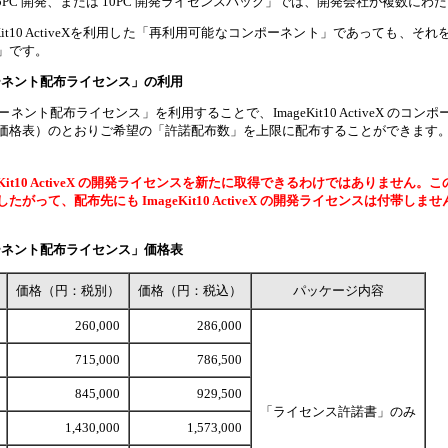
PC 開発、または 10PC 開発ライセンスパック」では、開発会社が複数に
eKit10 ActiveXを利用した「再利用可能なコンポーネント」であっても
」です。
用コンポーネント配布ライセンス」の利用
ント配布ライセンス」を利用することで、ImageKit10 ActiveX 
価格表）のとおりご希望の「許諾配布数」を上限に配布することができます
eKit10 ActiveX の開発ライセンスを新たに取得できるわけではありま
がって、配布先にも ImageKit10 ActiveX の開発ライセンスは付
用コンポーネント配布ライセンス」価格表
価格（円：税別）
価格（円：税込）
パッケージ内容
260,000
286,000
715,000
786,500
845,000
929,500
「ライセンス許諾書」のみ
1,430,000
1,573,000