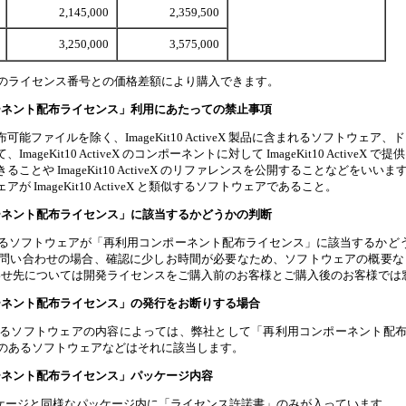
2,145,000
2,359,500
3,250,000
3,575,000
のライセンス番号との価格差額により購入できます。
利用コンポーネント配布ライセンス」利用にあたっての禁止事項
能ファイルを除く、ImageKit10 ActiveX 製品に含まれるソフトウ
ageKit10 ActiveX のコンポーネントに対して ImageKit10 Act
とや ImageKit10 ActiveX のリファレンスを公開することなどをいいま
 ImageKit10 ActiveX と類似するソフトウェアであること。
利用コンポーネント配布ライセンス」に該当するかどうかの判断
るソフトウェアが「再利用コンポーネント配布ライセンス」に該当するかど
い合わせの場合、確認に少しお時間が必要なため、ソフトウェアの概要なども含
問い合わせ先については開発ライセンスをご購入前のお客様とご購入後のお客様で
利用コンポーネント配布ライセンス」の発行をお断りする場合
るソフトウェアの内容によっては、弊社として「再利用コンポーネント配
のあるソフトウェアなどはそれに該当します。
用コンポーネント配布ライセンス」パッケージ内容
X の通常パッケージと同様なパッケージ内に「ライセンス許諾書」のみが入っています。