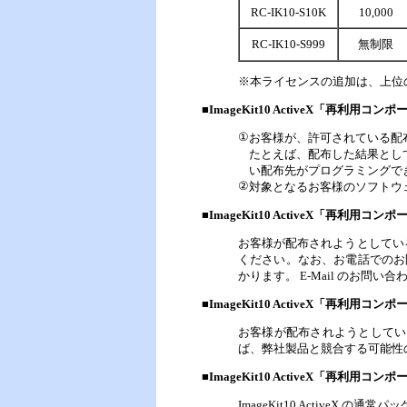
RC-IK10-S10K
10,000
RC-IK10-S999
無制限
※本ライセンスの追加は、上位
■ImageKit10 ActiveX「再
①
お客様が、許可されている配布可
たとえば、配布した結果として、Im
い配布先がプログラミングできるこ
②
対象となるお客様のソフトウェアが
■ImageKit10 ActiveX「再
お客様が配布されようとしてい
ください。なお、お電話でのお問
かります。 E-Mail のお
■ImageKit10 ActiveX「再
お客様が配布されようとしてい
ば、弊社製品と競合する可能性
■ImageKit10 ActiveX「再利
ImageKit10 Active