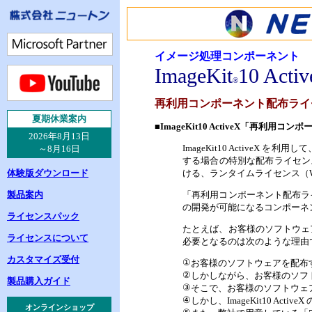
イメージ処理コンポーネント
ImageKit
10 Acti
®
再利用コンポーネント配布ライ
夏
期休業案内
■ImageKit10 ActiveX「再利
2026年8月13日
ImageKit10 Active
～8月16日
する場合の特別な配布ライセン
体験版ダウンロード
ける、ランタイムライセンス（
製品案内
「再利用コンポーネント配布ライセ
の開発が可能になるコンポーネ
ライセンスパック
たとえば、お客様のソフトウェアが
ライセンスについて
必要となるのは次のような理由
カスタマイズ受付
①
お客様のソフトウェアを配布する
②
しかしながら、お客様のソフトウェ
製品購入ガイド
③
そこで、お客様のソフトウェ
④
しかし、ImageKit10 A
オンラインショップ