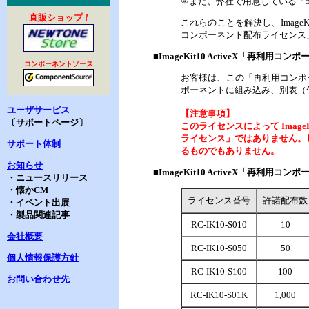
⑤
また、弊社で用意している「5
直販ショップ
!
これらのことを解決し、Imag
コンポーネント配布ライセンス
■ImageKit10 ActiveX「再利
コンポーネントソース
お客様は、この「再利用コンポーネ
ポーネントに組み込み、別表（
ユーザサービス
【注意事項】
〔サポートページ〕
このライセンスによって Imag
ライセンス」ではありません。した
サポート体制
るものでもありません。
お知らせ
■ImageKit10 ActiveX「再利
・ニュースリリース
・懐かCM
ライセンス番号
許諾配布数
・イベント出展
・製品関連記事
RC-IK10-S010
10
会社概要
RC-IK10-S050
50
個人情報保護方針
RC-IK10-S100
100
お問い合わせ先
RC-IK10-S01K
1,000