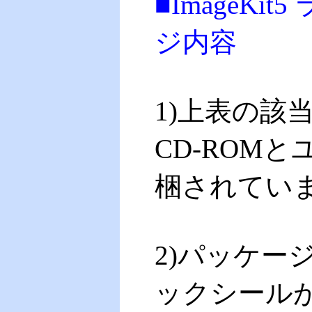
■
ImageKi
ジ内容
1)上表の該
CD-ROM
梱されてい
2)パッケー
ックシールが