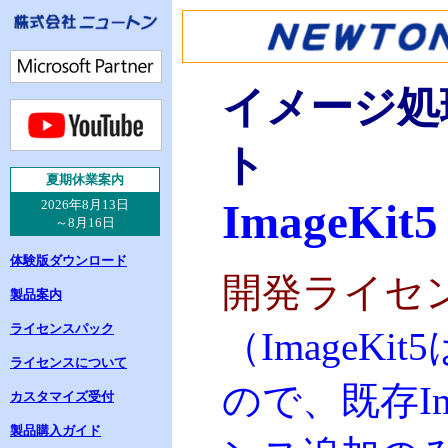
イメージ処理
ト
夏
期休業案内
ImageKit5
2026年8月13日
～8月16日
体験版ダウンロード
開発ライセ
製品案内
ライセンスパック
（
ImageKit5
ライセンスについて
ので、既存
I
カスタマイズ受付
製品購入ガイド