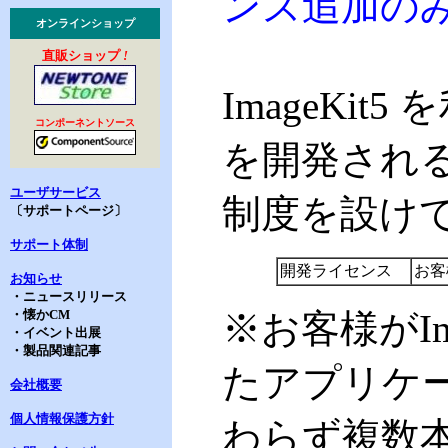
ンス追加の
オンラインショップ
直販ショップ
!
ImageKi
コンポーネントソース
を開発され
ユーザサービス
制度を設け
〔サポートページ〕
サポート体制
開発ライセンス
お客
お知らせ
・ニュースリリース
・懐かCM
※お客様がIm
・イベント出展
・製品関連記事
たアプリケ
会社概要
個人情報保護方針
わらず複数本