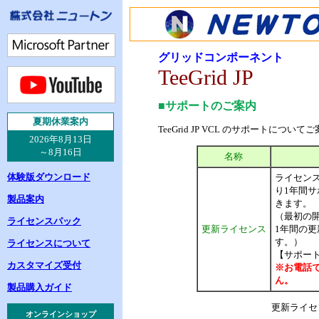
グリッドコンポーネント
TeeGrid JP
■サポートのご案内
夏
期休業案内
TeeGrid JP VCL のサポートについ
2026年8月13日
～8月16日
名称
体験版ダウンロード
ライセン
り1年間
製品案内
きます。
（最初の
ライセンスパック
更新ライセンス
1年間の
す。）
ライセンスについて
【サポート形
カスタマイズ受付
※お電話
ん。
製品購入ガイド
更新ライセ
オンラインショップ