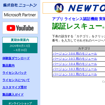
アプリ ライセンス認証機能 実
認証レスキュー
®
下表の該当する「カテゴリ」をクリック
夏
期休業案内
番号」を入力してそれぞれのページへ
2026年8月13日
カテゴリ
～8月16日
バージョン 3.0.6 用のモジュール
体験版ダウンロード
バージョン 3.0.5 用のモジュール
バージョン 3.0.4 用のモジュール
製品案内
バージョン 3.0.3 用のモジュール
ライセンスパック
バージョン 3.0.1 用のモジュール
ライセンスについて
Co
カスタマイズ受付
製品購入ガイド
オンラインショップ