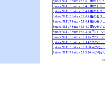
Spices.NET JP Suite v5.8.5.0 用のモ
Spices.NET JP Suite v5.8.4.8 用のモ
Spices.NET JP Suite v5.8.4.4 用のモ
Spices.NET JP Suite v5.8.4.2 用のモ
Spices.NET JP Suite v5.8.4.1 用のモ
Spices.NET JP Suite v5.8.4.0 用のモ
Spices.NET JP Suite v5.8.3.48 用の
Spices.NET JP Suite v5.8.3.45 用の
Spices.NET JP Suite v5.8.3.42 用の
Spices.NET JP Suite v5.8.3.38 用の
Spices.NET JP Suite v5.8.3.20 用の
Co