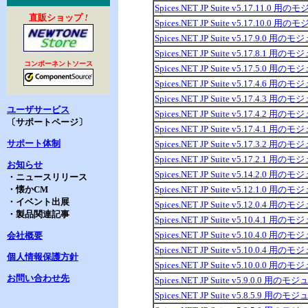
Spices.NET JP Suite v5.17.11.0 用
直販ショップ
!
Spices.NET JP Suite v5.17.10.0 用
Spices.NET JP Suite v5.17.9.0 用の
Spices.NET JP Suite v5.17.8.1 用の
コンポーネントソース
Spices.NET JP Suite v5.17.5.0 用の
Spices.NET JP Suite v5.17.4.6 用の
Spices.NET JP Suite v5.17.4.3 用の
ユーザサービス
Spices.NET JP Suite v5.17.4.2 用の
〔サポートページ〕
Spices.NET JP Suite v5.17.4.1 用の
サポート体制
Spices.NET JP Suite v5.17.3.2 用の
Spices.NET JP Suite v5.17.2.1 用の
お知らせ
Spices.NET JP Suite v5.14.2.0 用の
・ニュースリリース
・懐かCM
Spices.NET JP Suite v5.12.1.0 用の
・イベント出展
Spices.NET JP Suite v5.12.0.4 用の
・製品関連記事
Spices.NET JP Suite v5.10.4.1 用の
Spices.NET JP Suite v5.10.4.0 用の
会社概要
Spices.NET JP Suite v5.10.0.4 用の
個人情報保護方針
Spices.NET JP Suite v5.10.0.0 用の
お問い合わせ先
Spices.NET JP Suite v5.9.0.0 用のモ
Spices.NET JP Suite v5.8.5.9 用のモ