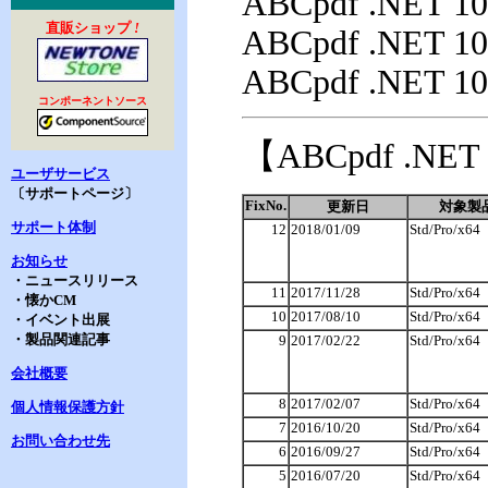
ABCpdf .NET 10J
直販ショップ
!
ABCpdf .NET 10J
ABCpdf .NET 10J
コンポーネントソース
【ABCpdf .N
ユーザサービス
〔サポートページ〕
FixNo.
更新日
対象製
サポート体制
12
2018/01/09
Std/Pro/x64
お知らせ
・ニュースリリース
11
2017/11/28
Std/Pro/x64
・懐かCM
10
2017/08/10
Std/Pro/x64
・イベント出展
・製品関連記事
9
2017/02/22
Std/Pro/x64
会社概要
8
2017/02/07
Std/Pro/x64
個人情報保護方針
7
2016/10/20
Std/Pro/x64
お問い合わせ先
6
2016/09/27
Std/Pro/x64
5
2016/07/20
Std/Pro/x64