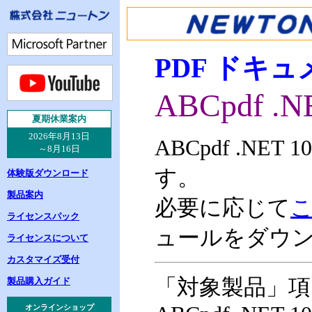
PDF ドキ
ABCpdf .N
夏
期休業案内
2026年8月13日
ABCpdf .N
～8月16日
す。
体験版ダウンロード
製品案内
必要に応じて
ライセンスパック
ュールをダウ
ライセンスについて
カスタマイズ受付
「対象製品」項
製品購入ガイド
オンラインショップ