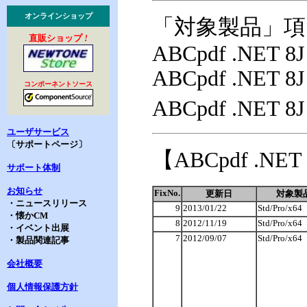
オンラインショップ
「対象製品」項
直販ショップ
!
ABCpdf .NET 8J 
ABCpdf .NET 8J 
コンポーネントソース
ABCpdf .NET 8J 
ユーザサービス
〔サポートページ〕
【ABCpdf .N
サポート体制
お知らせ
FixNo.
更新日
対象製
・ニュースリリース
9
2013/01/22
Std/Pro/x64
・懐かCM
8
2012/11/19
Std/Pro/x64
・イベント出展
7
2012/09/07
Std/Pro/x64
・製品関連記事
会社概要
個人情報保護方針