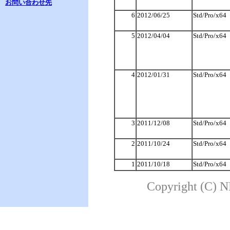
お問い合わせ先
6
2012/06/25
Std/Pro/x64
5
2012/04/04
Std/Pro/x64
4
2012/01/31
Std/Pro/x64
3
2011/12/08
Std/Pro/x64
2
2011/10/24
Std/Pro/x64
1
2011/10/18
Std/Pro/x64
Copyright (C) N