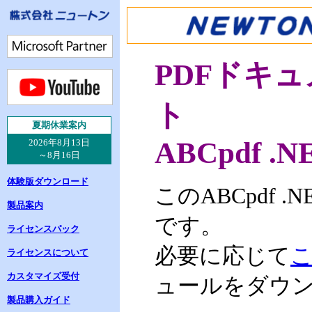
PDFドキ
ト
夏
期休業案内
ABCpdf .N
2026年8月13日
～8月16日
体験版ダウンロード
このABCpdf 
製品案内
です。
ライセンスパック
必要に応じて
ライセンスについて
カスタマイズ受付
ュールをダウ
製品購入ガイド