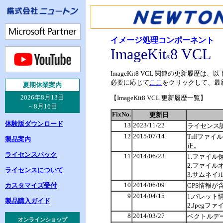
イメージ処理コンポーネント
ImageKit
8 VCL
®
ImageKit8 VCL 関連の更新履歴は
必要に応じて
ここ
をクリックして、最
夏
期休業案内
2026年8月13日
【ImageKit8 VCL 更新履歴一覧】
～8月16日
FixNo.
更新日
体験版ダウンロード
13
2023/11/22
ライセンス認
12
2015/07/14
Tiffファ
製品案内
正。
ライセンスパック
11
2014/06/23
1.ファイ
2.ファイル
ライセンスについて
3.サムネ
10
2014/06/09
カスタマイズ受付
GPS情報が
9
2014/04/15
1.パレット
製品購入ガイド
2.Jpeg
8
2014/03/27
ベクトルデ
オンラインショップ