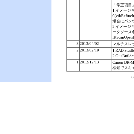
「修正項目
1.イメージ
0(vikRef
場合にパン
2.イメージキ
ータソース名を
IKScan
3
2013/04/02
マルチスレ
2
2013/02/19
1.RAD St
2.C++Bui
1
2012/12/13
Canon 
検知でスキ
C