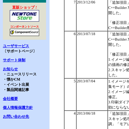
7
2013/12/06
「追加項目
直販ショップ
!
C++Buil
開した。
「修正項目
コンポーネントソース
C++Build
6
2013/07/18
「追加項目
C++Buil
開した。
ユーザサービス
〔サポートページ〕
「修正項目
1.イメー
サポート体制
の描画の修
お知らせ
2.スキャン
・ニュースリリース
した。
・懐かCM
5
2013/07/04
1.イメージキ
・イベント出展
集モード）
・製品関連記事
2.イメージ
修正。
会社概要
3.印刷ダ
効にならな
個人情報保護方針
4
2013/06/18
「追加項目
お問い合わせ先
スキャン処
調」「モア