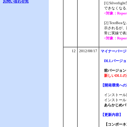
お問い合わせ先
[1] Sil
できなくなる
<対象：Report S
[2] Tex
示されるが、
常に実線で表
<対象：Report S
12
2012/08/17
マイナー
バージ
DLLバージョン：
前バージョンも
新しいDLLの
【
開発環境への
インストール
インストール
あらかじめバ
【
更新内容】
【コンポーネン