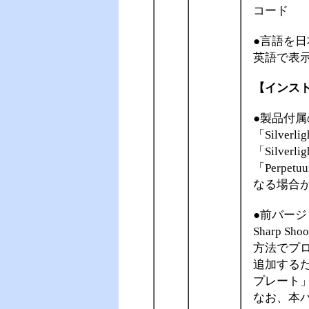
コード
●言語を日
英語で表
【インス
●製品付属の
「Silverl
「Silver
「Perpetu
なる場合
●前バージョ
Sharp S
方法でプ
追加するため
プレート
なお、本バ