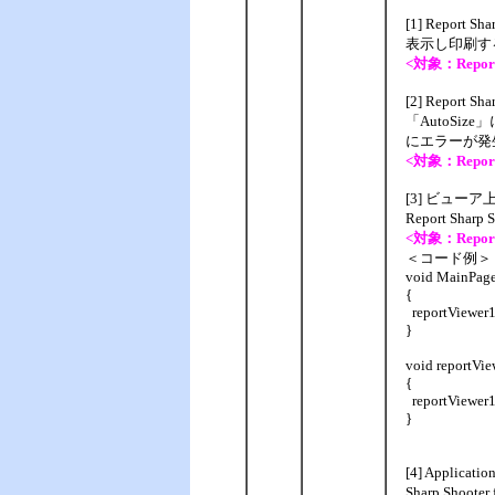
[1] Repor
表示し印刷す
<対象：Report S
[2] Repor
「AutoS
にエラーが発
<対象：Report Sh
[3] ビュー
Report Shar
<対象：Report S
＜コード例＞
void MainPage
{
reportViewer1
}
void reportVi
{
reportViewer1.
}
[4] Appli
Sharp Shoo