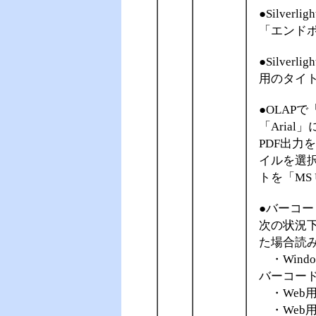
●Silve
「エンド
●Silve
用のタイ
●OLAPで
「Aria
PDF出力
イルを選
トを「MS 
●バーコ
次の状況
た場合読
・Wind
バーコー
・Web
・Web