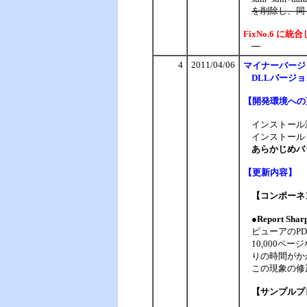
を削除し、同じ値
FixNo.6 に
4
2011/04/06
マイナー
バージ
DLLバージョン
【
開発環境への
インストール
インストール
あらかじめバ
【
更新内容】
【コンポーネン
●Report Shar
ビューアのP
10,000
りの時間がか
この現象の修
【サンプルプ