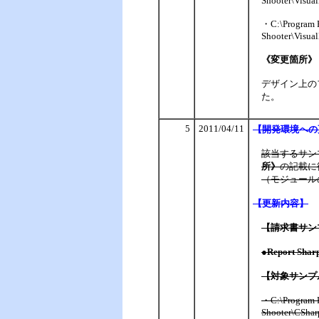
Shooter\Visua
・C:\Program F
Shooter\Visua
《変更箇所》
デザイン上のフ
た。
5
2011/04/11
【
開発環境への
該当するサン
所》
の記載に
（モジュール
【
更新内容】
【請求書サン
●Report Shar
【対象サンプ
・C:\Program F
Shooter\CShar