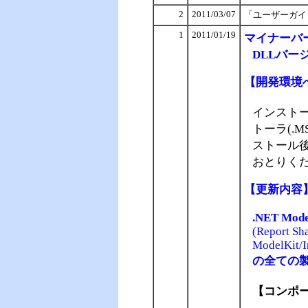
2
2011/03/07
「ユーザーガイ
1
2011/01/19
マイナー
バ
DLLバージ
【
開発環境
インスト
トーラ(.
ストール
おとりく
【
更新内容
.NET Mode
(Report Sha
ModelKit/I
の全ての
【コンポー