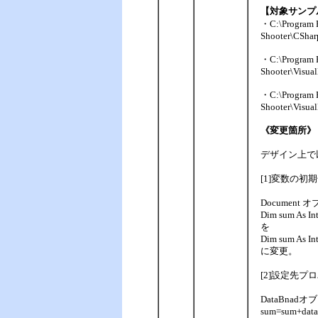
【対象サンプ
・C:\Program F
Shooter\CShar
・C:\Program F
Shooter\Visua
・C:\Program F
Shooter\Visua
《変更箇所》
デザイン上で
[1]変数の初
Document 
Dim sum As In
を
Dim sum As Int
に変更。
[2]設定先プ
DataBnadオ
sum=sum+dataB