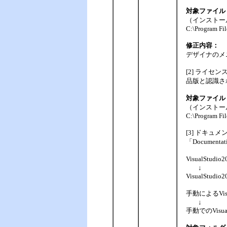
対象ファイル
（インストー
C:\Program Fil
修正内容：
デザイナのメ
[2] ライセン
品版と認識さ
対象ファイル
（インストー
C:\Program Fil
[3] ドキュ
「Documen
VisualStu
↓
VisualStu
手動によるVis
↓
手動でのVisu