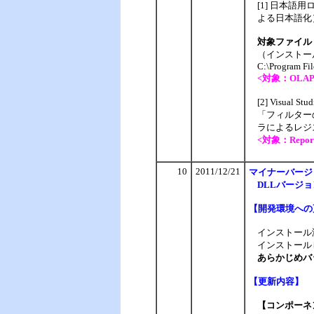
[1] 日本語用
よる日本語化
対象ファイル
（インストー
C:\Program Fil
<対象：OLAP M
[2] Visual
「フィルター
ラによるレジ
<対象：Report S
10
2011/12/21
マイナー
バージ
DLLバージョン
【
開発環境への
インストール
インストール
あらかじめバ
【
更新内容】
【コンポーネン