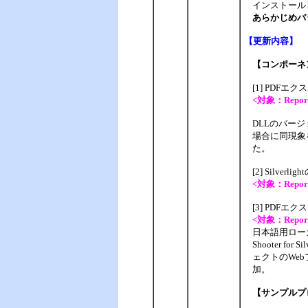
インストール
あらかじめバ
【
更新内容】
【コンポーネン
[1] PD
<対象：Report Sh
DLLのバージョン.
場合に同現象を確
た。
[2] Silv
<対象：Report S
[3] PD
<対象：Report Sh
日本語用ローカライ
Shooter f
ェクトのWebプ
加。
【サンプルプ