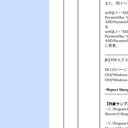
また、同イベ
strSQL3 = "SE
PaymentDay, 
AND PaymentM
を
strSQL3 = "SE
PaymentDay, 
AND PaymentM
に変更。
===========
[C]
PDFエク
DLLのバージョ
OSがWindows
OSがWindow
<Report Shar
===========
【対象サンプ
・C:\Program F
Shooter\CShar
・C:\Program F