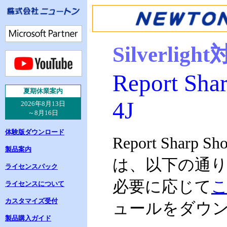
Silverl
Report Shar
夏
期休業案内
4J
2026年8月13日
～8月16日
体験版ダウンロード
Report Sharp Sh
製品案内
は、以下の通
ライセンスパック
必要に応じて
ライセンスについて
カスタマイズ受付
ュールをダウ
製品購入ガイド