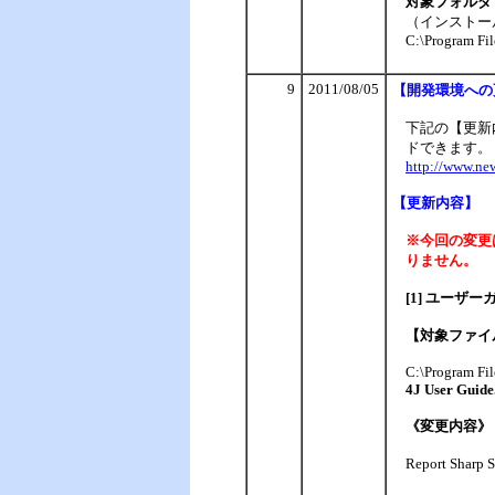
対象フォルダ
（インストー
C:\Program Fil
9
2011/08/05
【
開発環境への
下記の【更新
ドできます。
http://www.ne
【更新内容】
※今回の変更
りません。
[1] ユーザ
【対象ファイ
C:\Program Fi
4J User Guid
《変更内容》
Report Sh