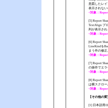
意図したレイ
表示されない
<対象：Report S
[5] Report
TextAlign
列が表示され
<対象：Report S
[6] Report 
LineKind
まう件の修正
<対象：Report S
[7] Repor
の操作でエラ
<対象：Report S
[8] Repor
は横スクロー
<対象：Report S
【その他の変
[1] 日本