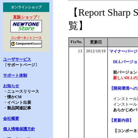
オンラインショップ
【Report Sharp 
直販ショップ
!
覧】
コンポーネントソース
FixNo.
更新日
13
2012/10/19
マイナー
バージ
ユーザサービス
DLLバージョン：
〔サポートページ〕
前バージョンも
サポート体制
新しいDLLの
お知らせ
【
開発環境への
・ニュースリリース
・懐かCM
インストール
・イベント出展
インストール
・製品関連記事
あらかじめバ
会社概要
【
更新内容】
個人情報保護方針
【コンポーネン