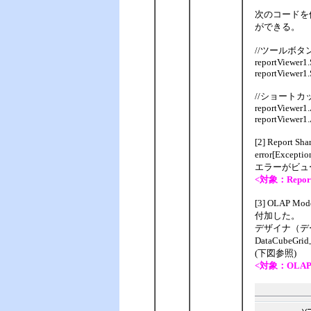
次のコードを
ができる。
//ツールボ
reportViewer1.
reportViewer1.
//ショート
reportViewer1.
reportViewer1.
[2] Report
error[Ex
エラーがビュ
<対象：Report S
[3] OLA
付加した。
デザイナ（デ
DataCub
(下図参照)
<対象：OLAP M