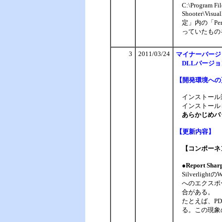
C:\Program Fi
Shooter\Visu
定」内の「Per
っていたものを
3
2011/03/24
マイナー
バージ
DLLバージョン
【
開発環境への
インストール
インストール
あらかじめバ
【
更新内容】
【コンポーネン
●Report Sharp
Silverli
へのエクスポ
合がある。
たとえば、P
る。この現象