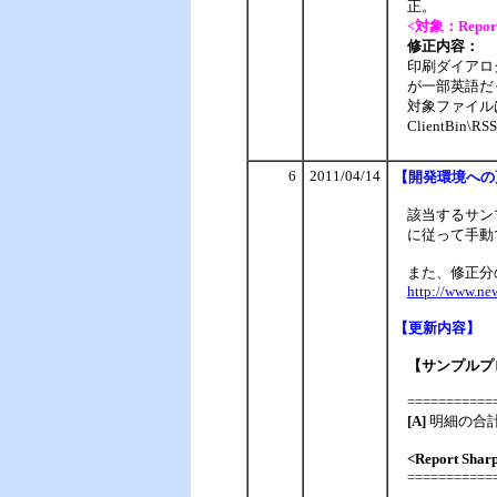
正。
<対象：Report S
修正内容：
印刷ダイアロ
が一部英語だ
対象ファイルは
ClientBin\R
6
2011/04/14
【
開発環境への
該当するサン
に従って手動
また、修正分
http://www.ne
【
更新内容】
【サンプルプ
===========
[A]
明細の合
<Report Shar
===========