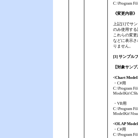
C:\Program Fil
《変更内容》
上記[1]で
のみ使用する
これらの変更
などに表示さ
りません。
[3] サンプ
【対象サンプ
<Chart Mo
・C#用
C:\Program Fi
ModelKit\CSh
・VB用
C:\Program Fi
ModelKit\Visu
<OLAP Mod
・C#用
C:\Program Fi