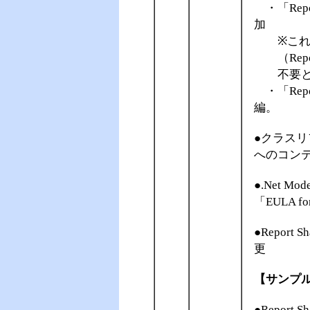
・「Repor
加
※これら
（Report S
不要とな
・「Repo
編。
●クラスリファレ
へのコン
●.Net 
「EULA fo
●Report
更
【サンプ
●Report 