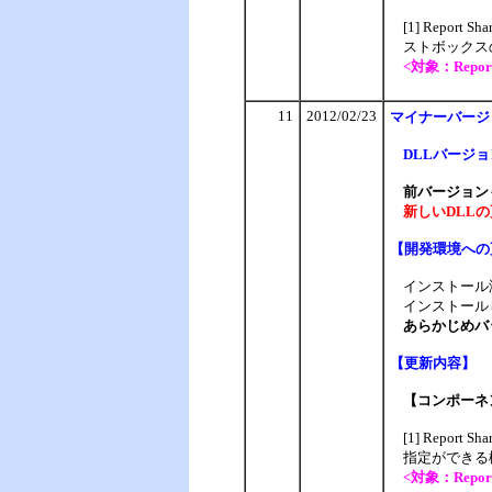
[1] Report
ストボックス
<対象：Report S
11
2012/02/23
マイナー
バージ
DLLバージョン：
前バージョンも
新しいDLLの更
【
開発環境への
インストール
インストール
あらかじめバ
【
更新内容】
【コンポーネ
[1] Repor
指定ができる
<対象：Report 