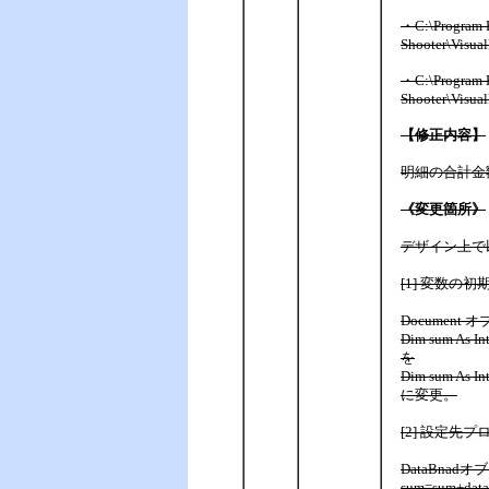
・C:\Program F
Shooter\Visua
・C:\Program F
Shooter\Visua
【修正内容】
明細の合計金
《変更箇所》
デザイン上で
[1] 変数の初
Document 
Dim sum As In
を
Dim sum As Int
に変更。
[2] 設定先
DataBnadオ
sum=sum+dataB