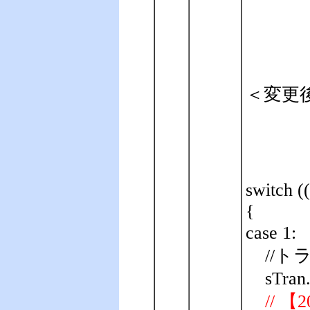
＜変更
switch (
{
case 1:
//
sTran
// 【2