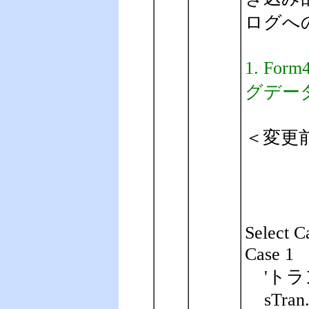
ログへ
1. F
グデー
＜変更
Select C
Case 1
'ト
sTran