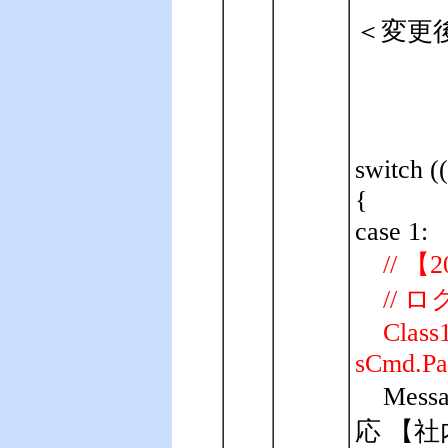
＜変更
switch (
{
case 1:
// 【2
// 
Class1.A
sCmd.Par
Mes
応 【社内PC