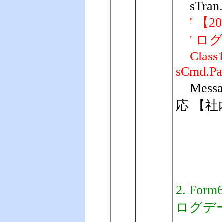
sTran
' 【20
' ロ
Class1.A
sCmd.Par
Mes
応 【社内PC
2. Fo
ログデ