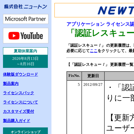
アプリケーション ライセンス
「認証レスキュ
「認証レスキュー
！
」 の更新履歴は
必要に応じて
ここ
をクリックして、最
夏
期休業案内
2026年8月13日
～8月16日
【「認証レスキュー
！
」 更新履歴一覧
体験版ダウンロード
FixNo.
更新日
製品案内
5
2012/09/27
・「認
ライセンスパック
りに一
ライセンスについて
カスタマイズ受付
【更新
製品購入ガイド
ユーザ
オンラインショップ