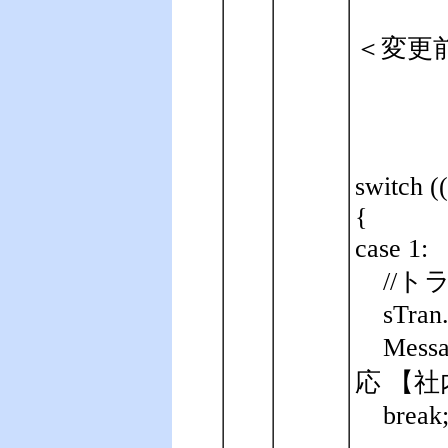
＜変更
switch (
{
case 1:
//
sTran
Mes
応 【社内PC
break