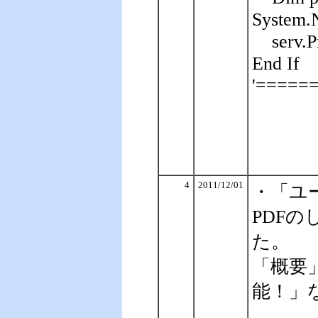
System.
serv.
End If
'=====
4
2011/12/01
・「ユー
PDF
た。
「概要
能！」