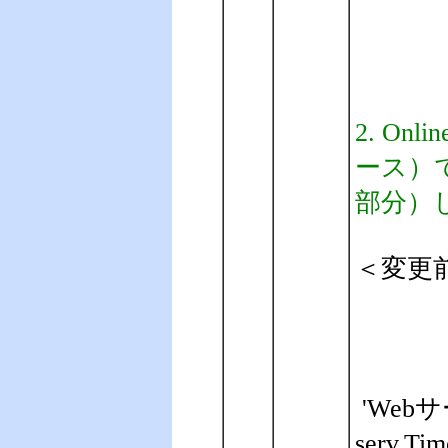
2. O
ース）で
部分）
＜変更
'We
serv.Tim