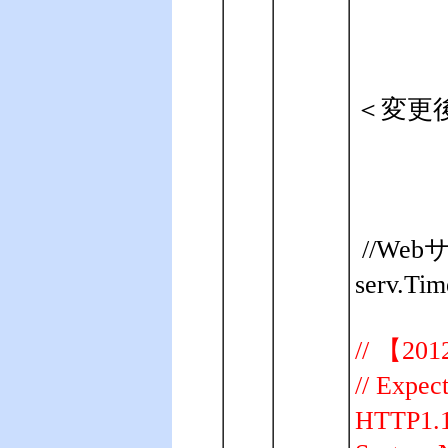
＜変更
//We
serv.Tim
// 【20
// Ex
HTTP