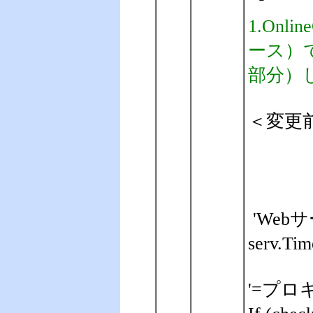
1.On
ース）で
部分）
＜変更
'We
serv.Tim
'=プロキ