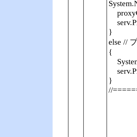
System.N
proxy
serv.
}
else
{
Syste
serv.
}
//====