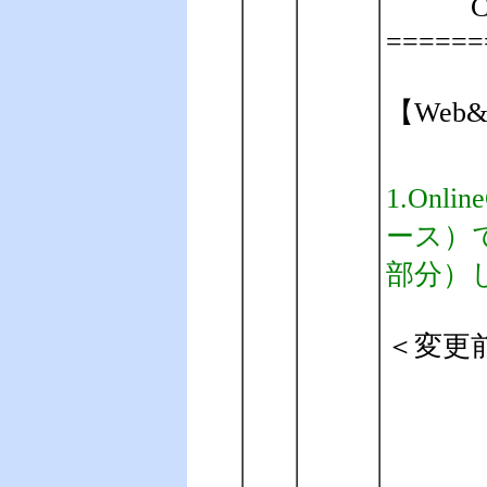
C#
======
【Web&
1.On
ース）で
部分）
＜変更