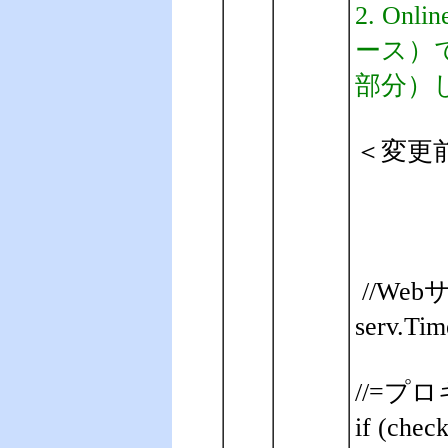
2. On
ース）で
部分）
＜変更
//We
serv.Tim
//=プロ
if (ch