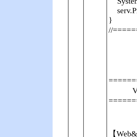
Syste
serv.
}
//==
======
V
======
【Web&