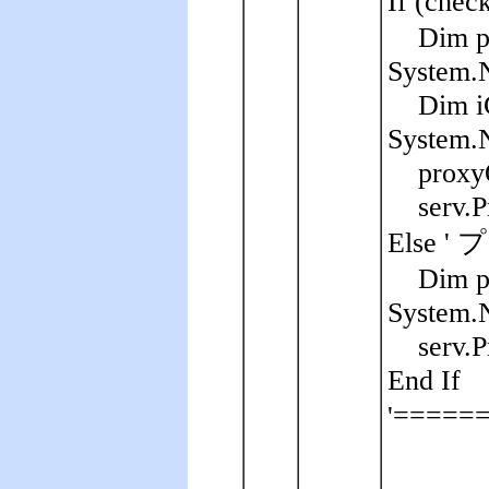
If (ch
Dim p
System.N
Dim i
System.N
proxy
serv.
Else
Dim p
System.
serv.
End If
'===