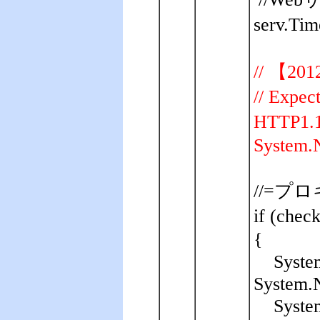
serv.Tim
// 【20
// Ex
HTTP
System.N
//=プロ
if (ch
{
Syste
System.N
Syste