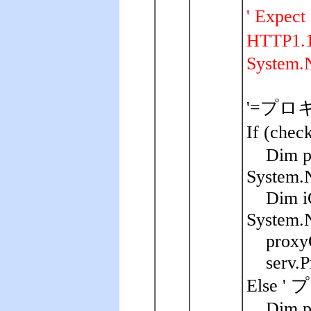
' Exp
HTTP
System.
'=プロキ
If (ch
Dim p
System.N
Dim i
System.N
proxy
serv.
Else
Dim p