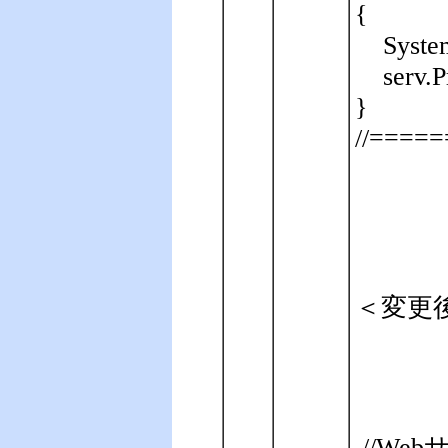
{
Syste
serv.
}
//====
＜変更
//We