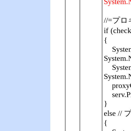
System.N
//=プロ
if (ch
{
Syste
System.N
Syste
System.N
proxy
serv.
}
else
{