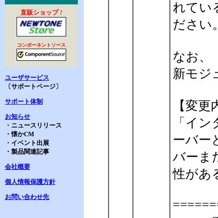
れてい
直販ショップ
!
ださい
コンポーネントソース
なお、
新モジ
ユーザサービス
〔サポートページ〕
サポート体制
【変更
お知らせ
「イン
・ニュースリリース
・懐かCM
ーバー
・イベント出展
・製品関連記事
バーま
会社概要
性があ
個人情報保護方針
お問い合わせ先
======