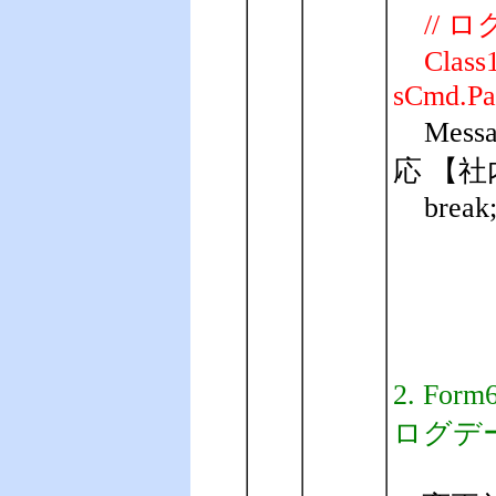
// 
Class1.A
sCmd.Par
Mes
応 【社内PC
break
2. Fo
ログデ