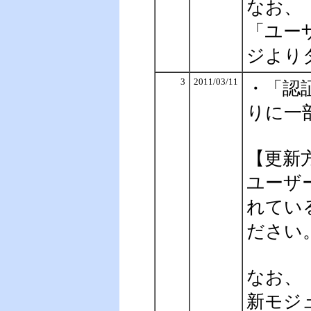
なお、
「ユー
ジより
3
2011/03/11
・「認
りに一
【更新
ユーザ
れてい
ださい
なお、
新モジ