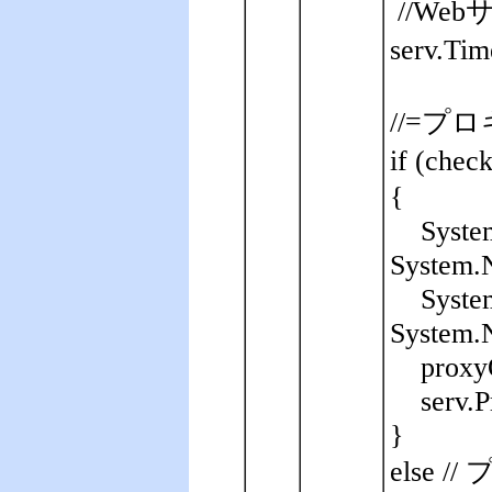
//We
serv.Tim
//=プロ
if (ch
{
Syste
System.N
Syste
System.N
proxy
serv.
}
else