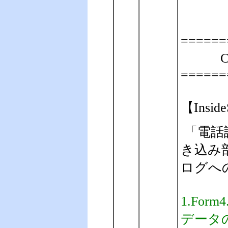
======
C#
======
【Insid
「電話
き込み
ログへ
1.Fo
データ