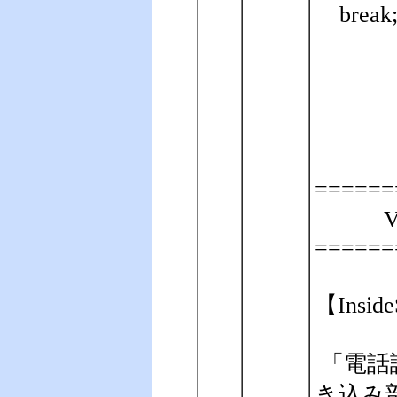
break
======
V
======
【Insid
「電話
き込み