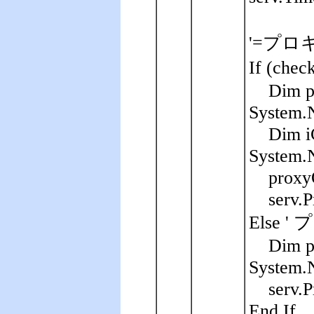
'=プロキ
If (ch
Dim p
System.N
Dim i
System.N
proxy
serv.
Else
Dim p
System.
serv.
End If