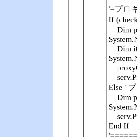
'=プロキ
If (ch
Dim p
System.N
Dim i
System.N
proxy
serv.
Else
Dim p
System.
serv.
End If
'===