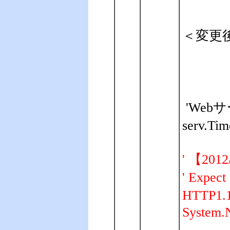
＜変更
'We
serv.Tim
' 【201
' Exp
HTTP
System.