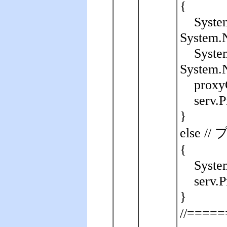
{
Syste
System.N
Syste
System.N
proxy
serv.
}
else
{
Syste
serv.
}
//==