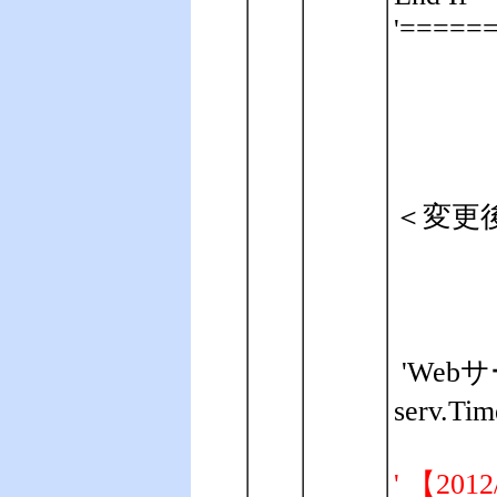
'=====
＜変更
'We
serv.Tim
' 【201