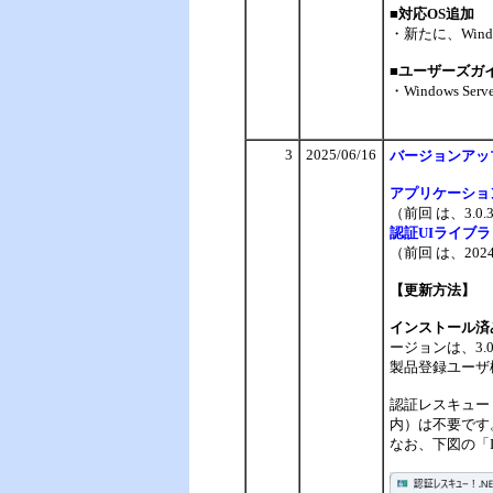
■対応OS追加
・新たに、Windo
■ユーザーズガ
・Windows Se
3
2025/06/16
バージョンアッ
アプリケーショ
（前回 は、3.0
認証UIライブ
（前回 は、2024
【更新方法】
インストール済
ージョンは、3.
製品登録ユーザ
認証レスキュー
内）は不要です。
なお、下図の「I