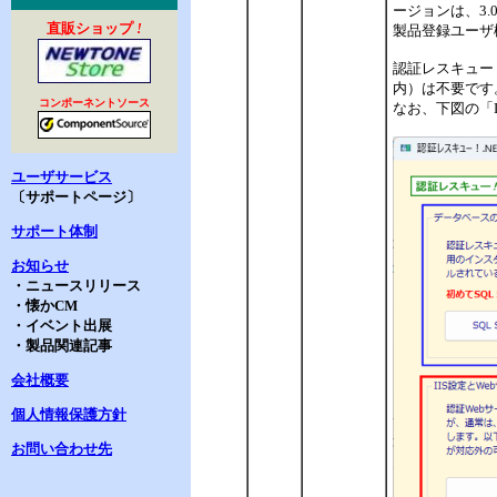
ージョンは、3.
直販ショップ
!
製品登録ユーザ
認証レスキュー
内）は不要です。
コンポーネントソース
なお、下図の「I
ユーザサービス
〔サポートページ〕
サポート体制
お知らせ
・ニュースリリース
・懐かCM
・イベント出展
・製品関連記事
会社概要
個人情報保護方針
お問い合わせ先