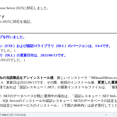
ws Server 2025に対応しました。
イド
rver 2025に対応を追記。
プ
を行いました。
ン
（EXE）および認証UIライブラリ（DLL）のバージョンは、3.0.4です。
.3でした。）
ラリ（
DLL）の更新日付は、2025/06/13です
。
/03/25でした。）
みの当該製品をアンインストール後
、新しいインストーラ「NRInstallMenu.
0.4、更新日は2025/06/13です。その際、前回のインストール後、
変更した重
様であれば「認証レスキュー！.NET」の最新インストールファイルは、「
！.NETのデータベースが既に運用中の場合は、「認証レスキュー！.NET 
SQL Serverのインストールや認証レスキュー！.NETのデータベースの設
IS設定とWebサービスのインストール」
（下図の赤枠内）は必ず実行してく