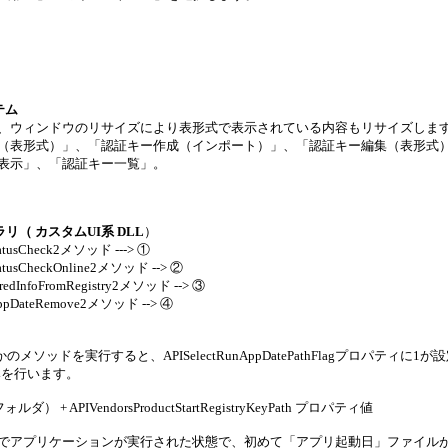
テム
、ウィンドウのリサイズにより表形式で表示されている内容もリサイズしま
（表形式）」、「認証キー作成（インポート）」、「認証キー編集（表形式
表示」、「認証キー一覧」。
リ（ カスタムUI系 DLL
）
tatusCheck2メソッド ---> ①
tatusCheckOnline2メソッド --> ②
eredInfoFromRegistry2メソッド --> ③
ppDateRemove2メソッド --> ④
のメソッドを実行すると、APISelectRunAppDatePathFlagプロパ
みを行います。
フォルダ） + APIVendorsProductStartRegistryKeyPath プロパティ値
でアプリケーションが実行された状態で、初めて「アプリ起動日」ファイル