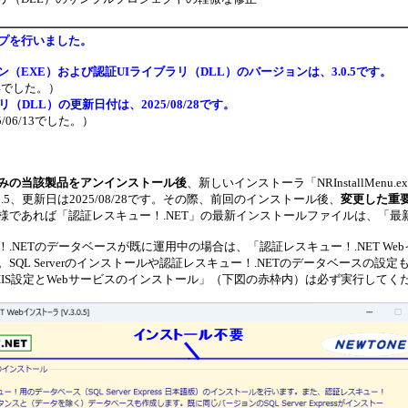
プ
を行いました。
ン
（EXE）および認証UIライブラリ（DLL）のバージョンは、3.0.5です。
.4でした。）
ラリ（
DLL）の更新日付は、2025/08/28です
。
/06/13でした。）
みの当該製品をアンインストール後
、新しいインストーラ「NRInstallMenu.
0.5、更新日は2025/08/28です。その際、前回のインストール後、
変更した重
様であれば「認証レスキュー！.NET」の最新インストールファイルは、「
！.NETのデータベースが既に運用中の場合は、「認証レスキュー！.NET 
SQL Serverのインストールや認証レスキュー！.NETのデータベースの設
IS設定とWebサービスのインストール」
（下図の赤枠内）は必ず実行してく