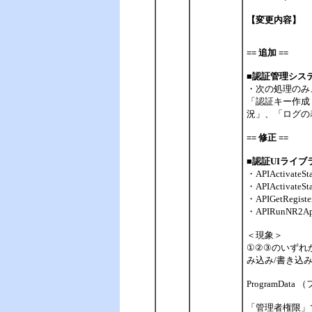
【変更内容】
== 追加 ==
■認証管理シス
・次の処理のみ
「認証キー作成
況」、「ログの
== 修正 ==
■認証UIライブラ
・APIActivateS
・APIActivateS
・APIGetRegist
・APIRunNR2A
＜現象＞
①②③のいずれか
み込み/書き込
ProgramData （
「管理者権限」