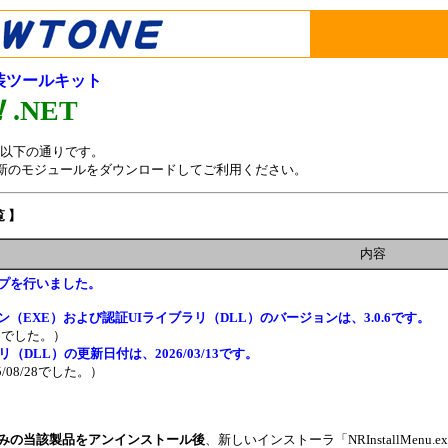
装ツールキット
！
.NET
は、以下の通りです。
新のモジュールをダウンロードしてご利用ください。
覧 】
内容
プ
を行いました。
ン
（EXE）および認証UIライブラリ（DLL）のバージョンは、3.0.6です。
.5でした。）
ラリ（
DLL）の更新日付は、2026/03/13です
。
/08/28でした。）
みの当該製品をアンインストール後
、新しいインストーラ「NRInstallMenu.