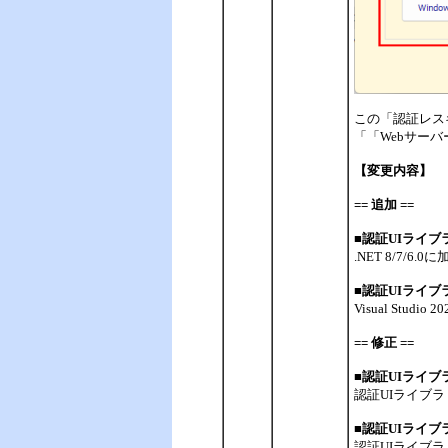
この「認証レスキ
「「Webサー
【変更内容】
== 追加 ==
■認証UIライブラ
.NET 8/7/6
■認証UIライ
Visual Stud
== 修正 ==
■認証UIライブ
認証UIライブラ
■
認証UIライブ
認証UIライブ