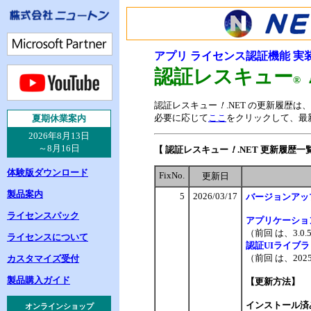
アプリ ライセンス認証機能 実
認証レスキュー
®
認証レスキュー
！
.NET の更新履歴
必要に応じて
ここ
をクリックして、最
夏
期休業案内
2026年8月13日
～8月16日
【 認証レスキュー
！
.NET 更新履歴一
体験版ダウンロード
FixNo.
更新日
製品案内
5
2026/03/17
バージョンアッ
ライセンスパック
アプリケーショ
（前回 は、3.0
ライセンスについて
認証UIライブ
（前回 は、2025
カスタマイズ受付
製品購入ガイド
【更新方法】
インストール済
オンラインショップ