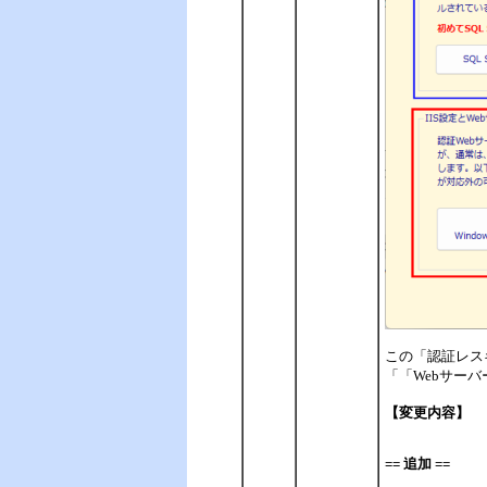
この「認証レスキ
「「Webサー
【変更内容】
== 追加 ==