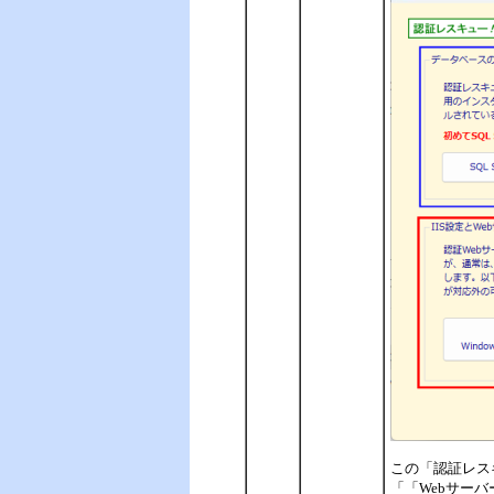
この「認証レスキ
「「Webサー