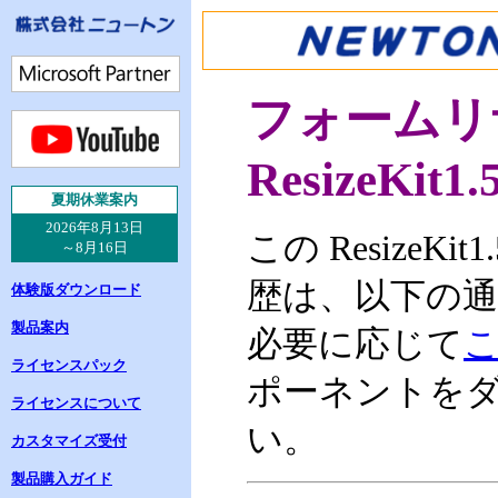
フォームリ
ResizeKit1.
夏
期休業案内
2026年8月13日
この ResizeKit1
～8月16日
歴は、以下の
体験版ダウンロード
製品案内
必要に応じて
ライセンスパック
ポーネントを
ライセンスについて
い。
カスタマイズ受付
製品購入ガイド