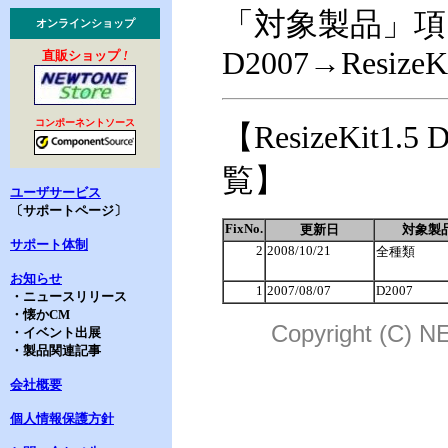
「対象製品」項
オンラインショップ
D2007→ResizeKi
直販ショップ
!
コンポーネントソース
【ResizeKit1.5
覧】
ユーザサービス
〔サポートページ〕
FixNo.
更新日
対象製
サポート体制
2
2008/10/21
全種類
お知らせ
1
2007/08/07
D2007
・ニュースリリース
・懐かCM
Copyright (C) N
・イベント出展
・製品関連記事
会社概要
個人情報保護方針