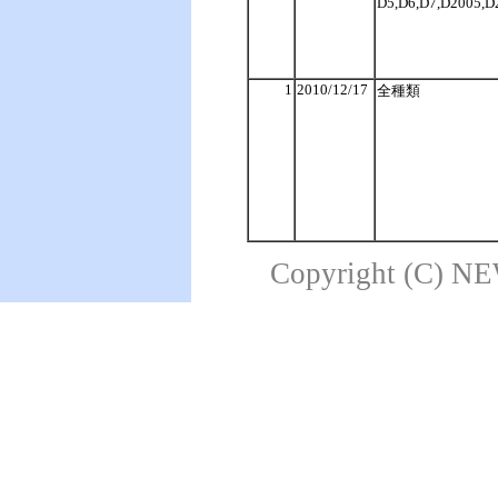
D5,D6,D7,D2005,D
1
2010/12/17
全種類
Copyright (C) NE