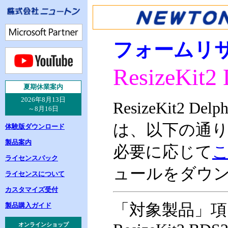
フォームリ
ResizeKit2
夏
期休業案内
2026年8月13日
ResizeKit2 D
～8月16日
は、以下の通
体験版ダウンロード
製品案内
必要に応じて
ライセンスパック
ュールをダウ
ライセンスについて
カスタマイズ受付
「対象製品」項
製品購入ガイド
オンラインショップ