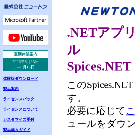
.NETア
ル
夏
期休業案内
Spices.NET
2026年8月13日
～8月16日
体験版ダウンロード
このSpices.
製品案内
す。
ライセンスパック
必要に応じて
ライセンスについて
カスタマイズ受付
ュールをダウ
製品購入ガイド