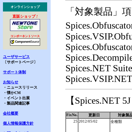
オンラインショップ
「対象製品」項
直販ショップ
!
Spices.Obfuscat
Spices.VSIP.Obf
コンポーネントソース
Spices.Obfuscat
Spices.Decompi
ユーザサービス
〔サポートページ〕
Spices.NET Sui
サポート体制
Spices.VSIP.NE
お知らせ
・ニュースリリース
・懐かCM
【Spices.NE
・イベント出展
・製品関連記事
会社概要
FixNo.
更新日
対象製
25
2012/05/02
全種類
個人情報保護方針