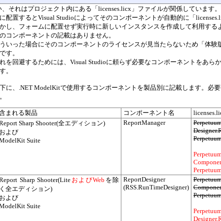
、それはプロジェクト内にある「licenses.licx」ファイルが関係しています。
に配置するとVisual Studioによってそのコンポーネントが自動的に「license
かし、フォームに配置せず実行時に新しいインスタンスを作成して利用するようなコー
のコンポーネントの記載はありません。
ういった場合にそのコンポーネントのライセンスが見当たらないため「体験
です。
れを回避するためには、Visual Studioに頼らず必要なコンポーネントをあらかじ
す。
下に、.NET ModelKitで使用するコンポーネントを製品別に記載します。必要部分
。
含まれる製品
コンポーネント名
licenses
ReportManager
Perpetuum
Report Sharp Shooter(全エディション)
Designer.
および
Perpetuum
ModelKit Suite
Perpetuum
Componen
Perpetuum
ReportDesigner
Perpetuum
Report Sharp Shooter(Lite
およびWeb
を除
(RSS.RunTimeDesigner)
Componen
く全エディション)
Perpetuum
および
ModelKit Suite
Perpetuum
Designer.