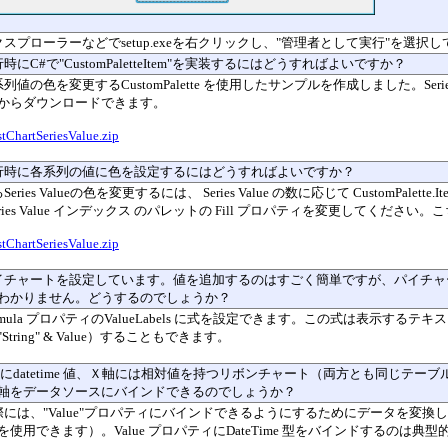
クスプローラーなどでsetup.exeを右クリックし、"管理者として実行"を選
実行時にC#で
"CustomPaletteItem"を実装するにはどうすればよいですか？
各系列値の色を変更する
CustomPalette
を使用したサンプルを作成しました。Serie
からダウンロードできます。
stChartSeriesValue.zip
実行時に各系列の値に色を設定するにはどうすればよいですか？
る
Series Value
の色を変更するには、
Series Value
の数に応じて
CustomPalette.It
ries Value
インデックス
の
パレットの
Fill プロパティを変更してください
stChartSeriesValue.zip
 パイチャートを設定しています。値を追加するのはすごく簡単ですが、パイチ
わかりません。どうするのでしょうか？
rmula プロパティのValueLabels
に式を設定できます。この式は表示するテキス
"String" & Value）することもできます。
Y軸にdatetime 値、Ｘ軸には相対値を持つリボンチャート（両方とも同じ
軸をデータソースに
バインドできるのでしょうか？
実際には、
"Value"プロパティにバインドできるようにするために
データを変換し
を使用できます
）
。Value プロパティにDateTime
型をバインドするのは典型