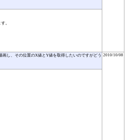
ます。
2010/10/08
に十字の線を描画し、その位置のX値とY値を取得したいのですがどう