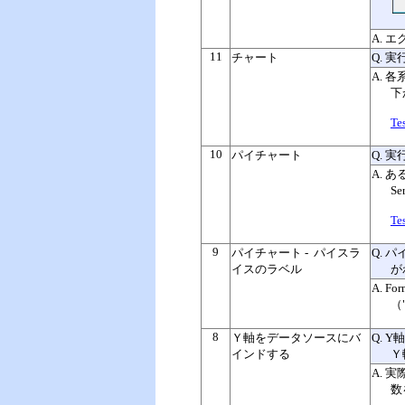
A.
エ
11
チャート
Q. 
A. 
下
Te
10
パイチャート
Q. 
A. あ
Se
Te
9
パイチャート
- パイスラ
Q.
イスのラベル
が
A.
Fo
（
8
Ｙ軸をデータソースにバ
Q. 
インドする
Ｙ
A. 
数