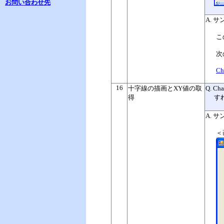
お問い合わせ先
A. 
こ
次
Ch
16
十字線の描画とXY値の取
Q. 
得
す
A. 
＜