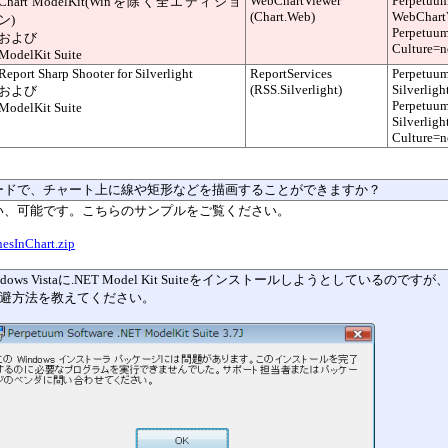
WebChartViewer
Perpetuum
Chart ModelKit
(Winを除く全エディショ
(Chart.Web)
WebChartV
ン)
Perpetuum
および
Culture=n
ModelKit Suite
Report Sharp Shooter for Silverlight
ReportServices
Perpetuum
(RSS.Silverlight)
Silverligh
および
Perpetuum
ModelKit Suite
Silverligh
Culture=n
コードで、チャート上に線や矩形などを描画することができますか？
はい、可能です。こちらのサンプルをご覧ください。
nesInChart.zip
ndows
Vistaに.NET Model Kit Suiteをインストールしようとして
避方法を教えてください。