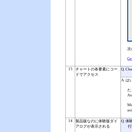
次
Ge
15
チャートの各要素にコー
Q. 
ドでアクセス
A. は
た
Ax
Me
ax
14
製品版なのに体験版ダイ
Q.
体
アログが表示される
行