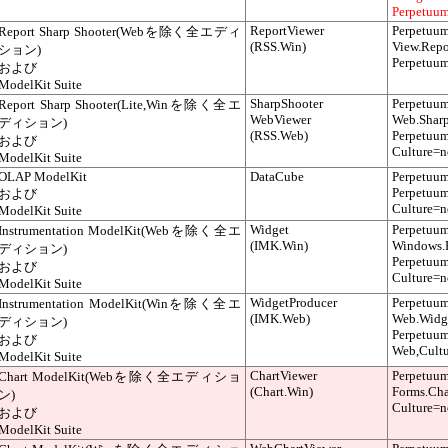
Perpetuum
ReportViewer
Perpetuum
Report Sharp Shooter(Webを除く全エディ
(RSS.Win)
View.Repo
ション)
Perpetuum
および
ModelKit Suite
SharpShooter
Perpetuum
Report Sharp Shooter(Lite,Winを除く全エ
WebViewer
Web.Shar
ディション)
(RSS.Web)
Perpetuum
および
Culture=n
ModelKit Suite
OLAP ModelKit
DataCube
Perpetuum
Perpetuum
および
Culture=n
ModelKit Suite
Widget
Perpetuum
Instrumentation ModelKit
(Webを除く全エ
(IMK.Win)
Windows.
ディション)
Perpetuum
および
Culture=n
ModelKit Suite
WidgetProducer
Perpetuum
Instrumentation ModelKit
(Winを除く全エ
(IMK.Web)
Web.Widge
ディション)
Perpetuum
および
Web,Cultu
ModelKit Suite
ChartViewer
Perpetuum
Chart ModelKit
(Webを除く全エディショ
(Chart.Win)
Forms.Cha
ン)
Culture=n
および
ModelKit Suite