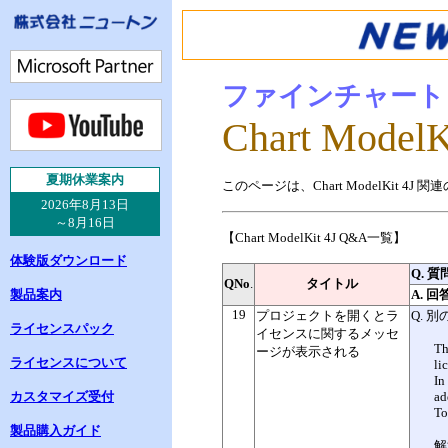
ファインチャート
Chart ModelK
夏
期休業案内
このページは、Chart ModelKi
2026年8月13日
～8月16日
【Chart ModelKit 4J Q&A一覧】
体験版ダウンロード
Q. 質
QNo
.
タイトル
製品案内
A. 回
19
プロジェクトを開くとラ
Q. 
ライセンスパック
イセンスに関するメッセ
Th
ージが表示される
ライセンスについて
li
In
カスタマイズ受付
ad
To
製品購入ガイド
解