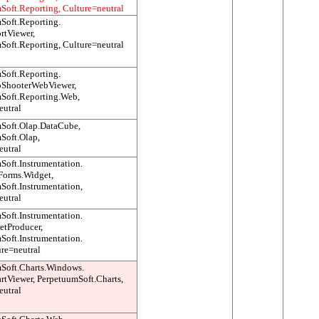
Soft.Reporting, Culture=neutral
Soft.Reporting.
rtViewer,
Soft.Reporting, Culture=neutral
Soft.Reporting.
pShooterWebViewer,
Soft.Reporting.Web,
eutral
Soft.Olap.DataCube,
Soft.Olap,
eutral
Soft.Instrumentation.
Forms.Widget,
Soft.Instrumentation,
eutral
Soft.Instrumentation.
tProducer,
Soft.Instrumentation.
re=neutral
Soft.Charts.Windows.
rtViewer, PerpetuumSoft.Charts,
eutral