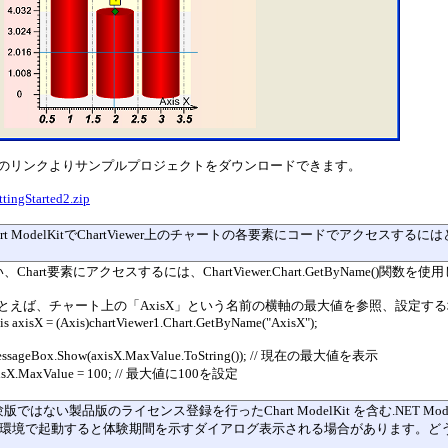
のリンクよりサンプルプロジェクトをダウンロードできます。
ttingStarted2.zip
Chart ModelKitでChartViewer上のチャートの各要素にコードでアクセス
い、Chart要素にアクセスするには、ChartViewer.Chart.GetByName()関数を
とえば、チャート上の「AxisX」という名前の横軸の最大値を参照、設定す
is axisX = (Axis)chartViewer1.Chart.GetByName("AxisX");
ssageBox.Show(axisX.MaxValue.ToString()); // 現在の最大値を表示
isX.MaxValue = 100; // 最大値に100を設定
験版ではない製品版のライセンス登録を行った
Chart ModelKit
を含む.NET M
環境で起動すると体験期間を示すダイアログ表示される場合があります。ど