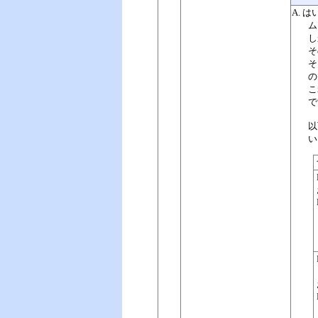
A.
はい
ム
し
そ
そ
の
こ
で
以
い