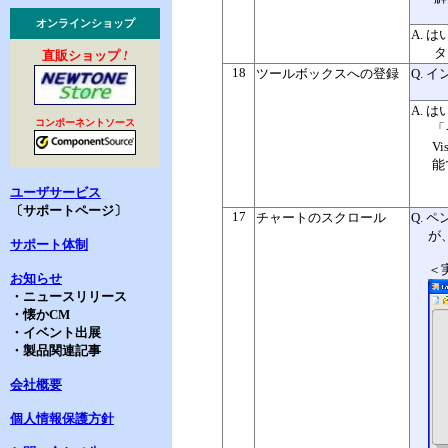
オンラインショップ
A.
タ
直販ショップ
!
18
ツールボックスへの登録
Q. 
A. 
コンポーネントソース
「
V
能
ユーザサービス
〔サポートページ〕
17
チャートのスクロール
Q.
が
サポート体制
＜
お知らせ
・ニュースリリース
・懐かCM
・イベント出展
・製品関連記事
会社概要
個人情報保護方針