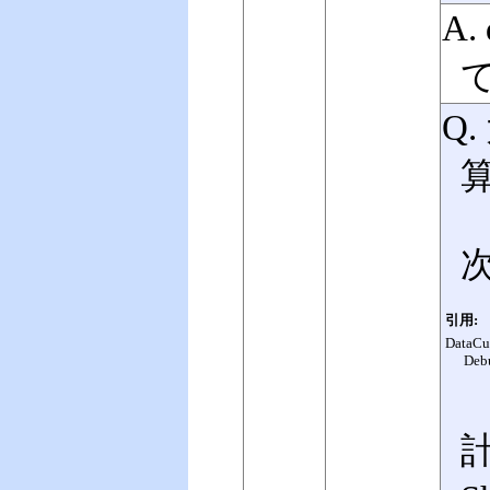
A.
Q
引用:
DataCub
Debu