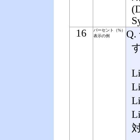
(
S
16
パーセント（%）
Q
表示
の例
L
L
L
L