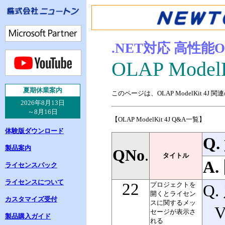
.NET対応 高性
OLAP ModelK
夏
期休業案内
このページは、OLAP ModelKit
2026年8月13日
～8月16日
【OLAP ModelKit 4J Q&A一覧】
体験版ダウンロード
Q.
製品案内
QNo
.
タイトル
A.
ライセンスパック
ライセンスについて
22
プロジェクトを
Q
開くとライセン
カスタマイズ受付
スに関するメッ
セージが表示さ
製品購入ガイド
れる