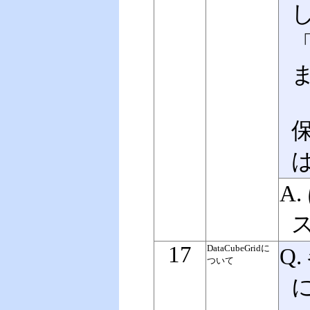
A
17
DataCubeGridに
Q
ついて