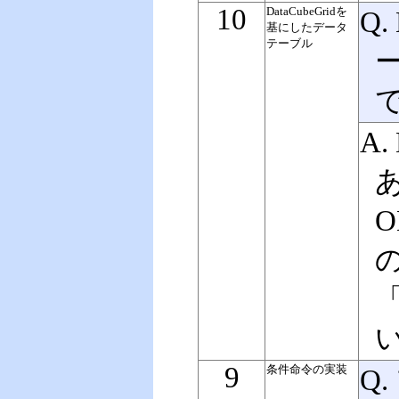
10
DataCubeGridを
Q.
基にしたデータ
テーブル
A.
O
の
「
9
条件命令の実装
Q