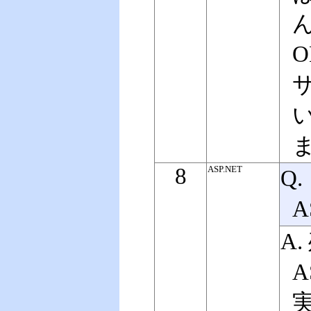
O
8
ASP.NET
Q
A
A