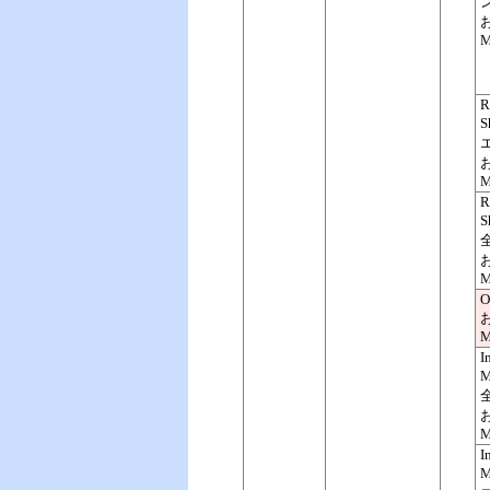
ン
M
S
M
S
M
O
M
I
M
M
I
M