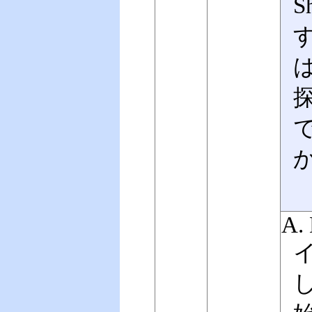
S
す
は
探
A.
し