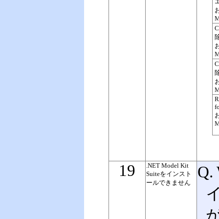
M
C
M
C
M
R
f
M
19
.NET Model Kit
Q.
Suiteをインスト
ールできません