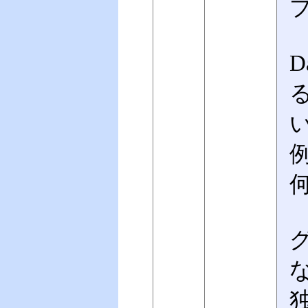
D
例
グ