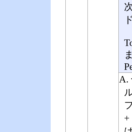
To
P
A
+
ば