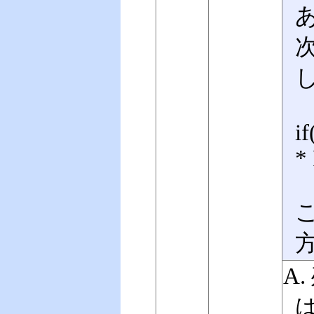
i
*
A