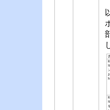
ン
M
S