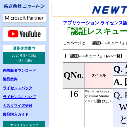
アプリケーション ライセンス
「認証レスキュ
このページは、「認証レスキュー
！
」
夏
期休業案内
2026年8月13日
【「認証レスキュー
！
」 Q&A一覧】
～8月16日
Q.
体験版ダウンロード
QNo
.
タイトル
製品案内
A.
ライセンスパック
16
Web&Package.sln
Q.
がVisual Studio
ライセンスについて
2012で開けない
W
カスタマイズ受付
製品購入ガイド
オンラインショップ