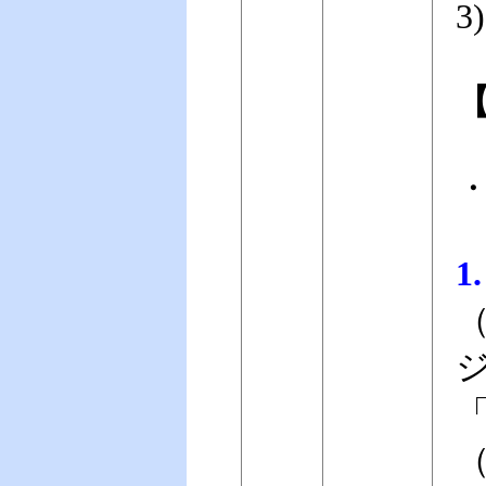
3
1
（
（