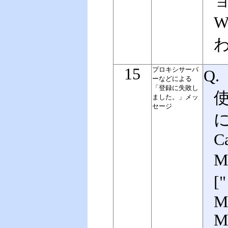
ョ
W
15
プロキシサーバ
Q
ーなどによる
「登録に失敗し
ました。」メッ
セージ
C
M
[
M
M