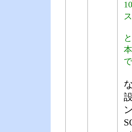
1
ス
と
本
な
S