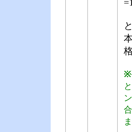
=
※
と