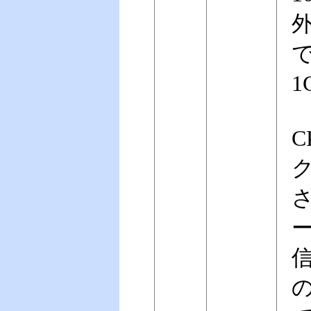
外
1
ク
の