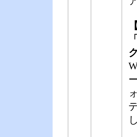
【
「
W
ー