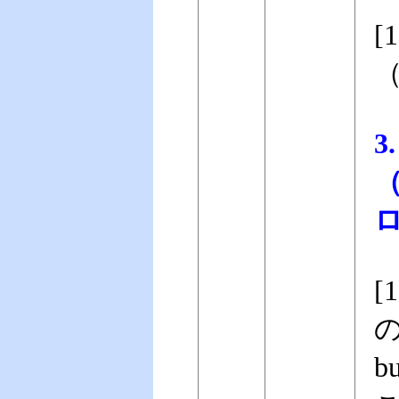
（
（
ロ
[
の
b