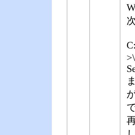
W
C
>
S