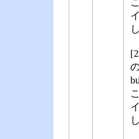
こ
[
の
b
こ