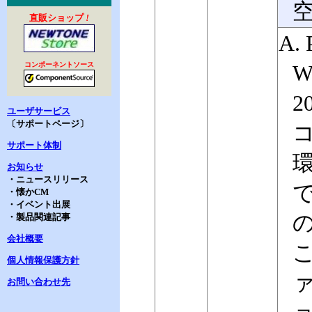
直販ショップ
!
A.
コンポーネントソース
W
2
ユーザサービス
〔サポートページ〕
サポート体制
環
お知らせ
・ニュースリリース
・懐かCM
・イベント出展
・製品関連記事
会社概要
個人情報保護方針
お問い合わせ先