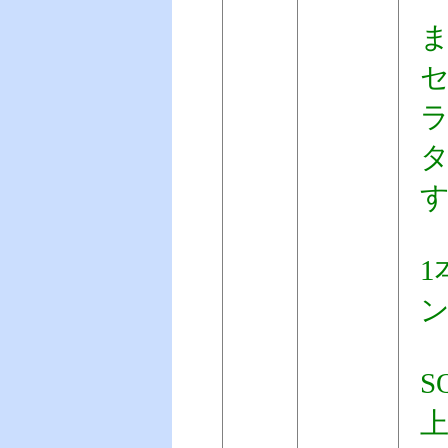
タ
1
ン
S
上