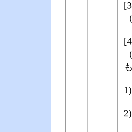
（
[
（
1
2