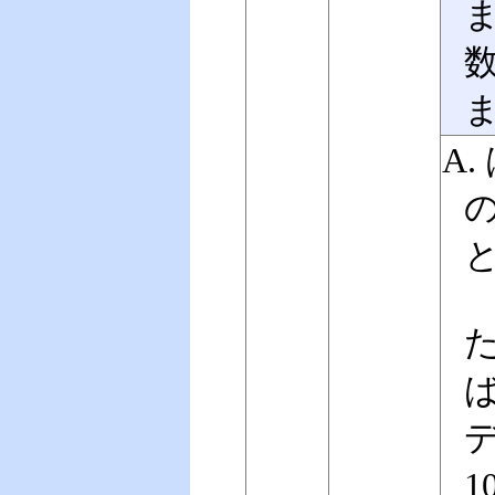
A.
の
た