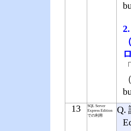
b
（
ロ
（
b
13
SQL Server
Q.
Express Edition
での利用
E