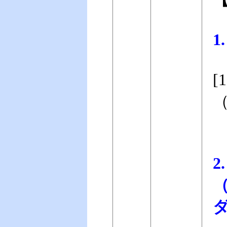
1
（
S
（