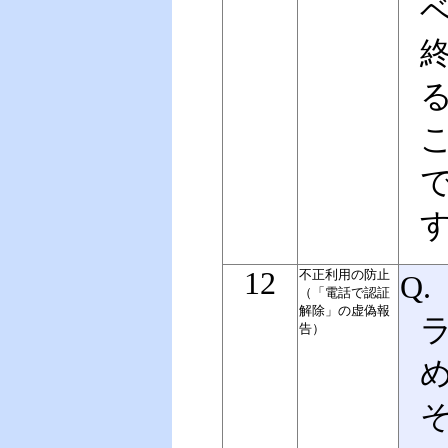
る
こ
12
不正利用の防止
Q
（
「電話で認証
解除」の
虚偽報
告）