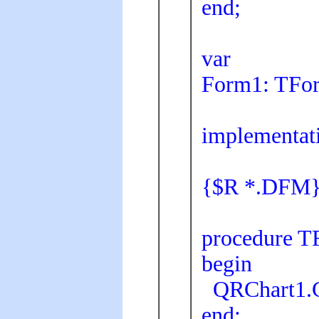
end;
var
Form1: TFo
implementat
{$R *.DFM
procedure T
begin
QRChart1.Ch
end;