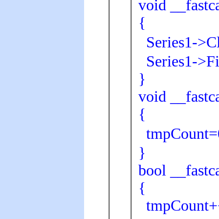
void __fast
{
Series1->
Series1->Fi
}
void __fastc
{
tmpCoun
}
bool __fast
{
tmpCount+