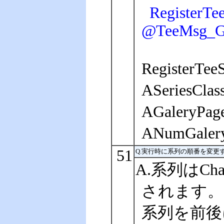
RegisterTee
@TeeMsg_Ga
Regist
ASeries
AGaler
ANumGa
51
Q.実行時に系列の順番を変更
A.系列はCh
されます。Ch
系列を前後