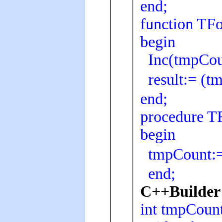
end;
function TF
begin
Inc(tmpCou
result:= 
end;
procedure T
begin
tmpCoun
end;
C++Builder 
int tmpCoun