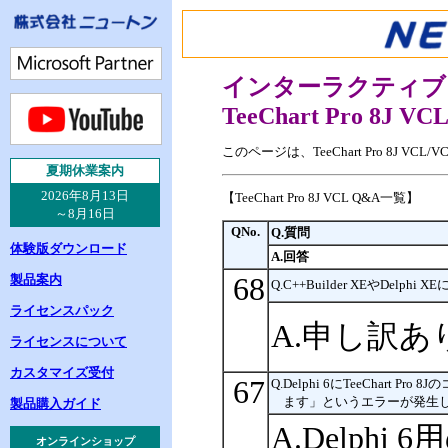
インターラクティブ
TeeChart Pro 8J VC
このページは、TeeChart Pro 8J
夏
期休業案内
2026年8月13日
【TeeChart Pro 8J VCL Q&A一覧】
～8月16日
QNo.
Q.質問
体験版ダウンロード
A.回答
製品案内
68
Q.C++Builder XEやDelp
ライセンスパック
A.申し訳あり
ライセンスについて
カスタマイズ受付
67
Q.Delphi 6にTeeCha
ます」というエラーが発生
製品購入ガイド
A.Delphi 
オンラインショップ