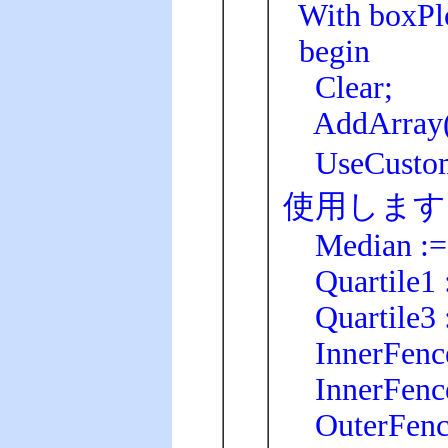
With boxPlo
begin
Clear;
AddArray([12
UseCust
使用します
Median := 
Quartile1 :
Quartile3 :
InnerFence
InnerFence
OuterFence