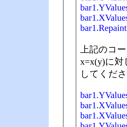
bar1.YValues
bar1.XValues
bar1.Repaint
上記のコード
x=x(y
してくださ
bar1.YValue
bar1.XValue
bar1.XValues
bar1.YValues