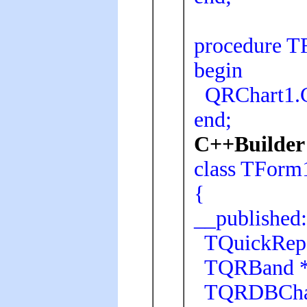
procedure T
begin
QRChart1.C
end;
C++Builder 
class TForm
{
__publishe
TQuickRep 
TQRBand *T
TQRDBChar