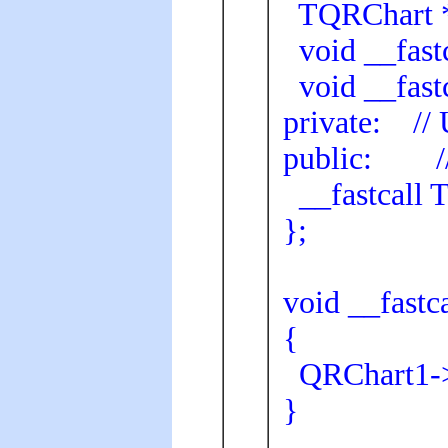
TQRChart 
void __fast
void __fast
private: // 
public: // 
__fastcall
};
void __fast
{
QRChart1->C
}