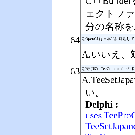
C++Bui
ェクトファイル
分の名称を
64
Q.OpenGLは日本語に対応し
A.いいえ
63
Q.実行時にTeeComman
A.TeeS
い。
Delphi :
uses TeeProC
TeeSetJapan