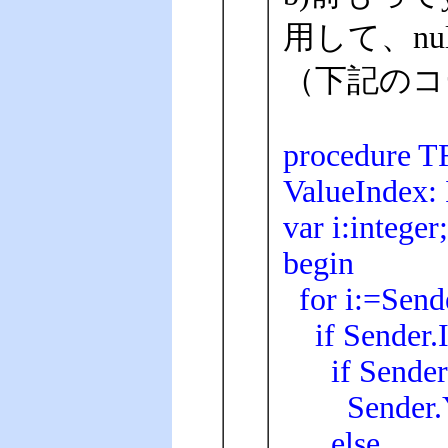
用して、n
（下記のコ
procedure T
ValueIndex: 
var i:integer;
begin
for i:=Sende
if Sender.I
if Sender.Y
Sender.YVa
else