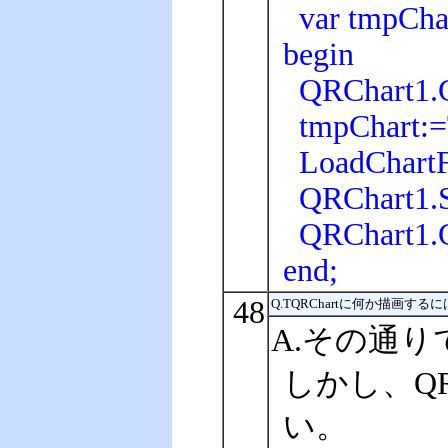
var tmpChar
begin
QRChart1.Ch
tmpChart:=T
LoadChartFr
QRChart1.Se
QRChart1.C
end;
48
Q.TQRChartに何か描画する
A.その通りで
しかし、QR
い。