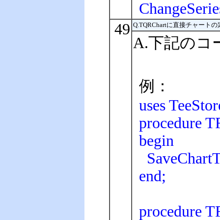
ChangeSerie
49
Q.TQRChartに直接チャ
A.下記の
例：
uses TeeStor
procedure T
begin
SaveChartToF
end;
procedure T