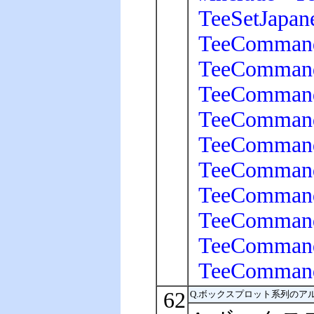
TeeSetJapane
TeeCommand
TeeCommand
TeeCommand
TeeCommand
TeeCommand
TeeCommand
TeeCommand
TeeCommand
TeeCommand
TeeCommand
62
Q.ボックスプロット系列の