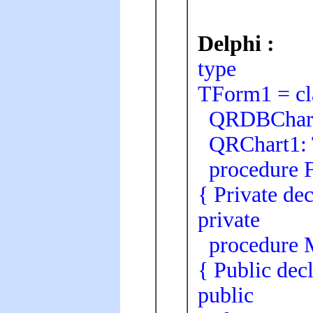
Delphi :
type
TForm1 = cl
QRDBChart
QRChart1: 
procedure F
{ Private dec
private
procedure M
{ Public decl
public