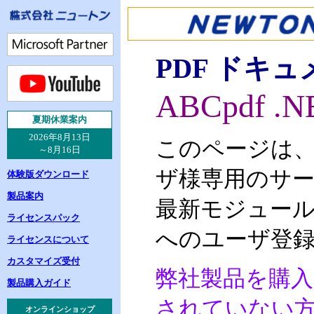
PDF ドキ
ABCpdf .N
夏
期休業案内
2026年8月13日
このページは
～8月16日
ザ様専用のサ
体験版ダウンロード
製品案内
最新モジュー
ライセンスパック
へのユーザ登
ライセンスについて
カスタマイズ受付
弊社製品を購
製品購入ガイド
されていない
オンラインショップ