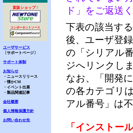
直販ショップ
!
ド」をご返送
下表の該当す
コンポーネントソース
後、ユーザ登録済
ユーザサービス
の「シリアル
〔サポートページ〕
サポート体制
ジへリンクし
お知らせ
なお、「開発に
・ニュースリリース
・懐かCM
・イベント出展
の各カテゴリは、
・製品関連記事
アル番号」は
会社概要
個人情報保護方針
お問い合わせ先
「インストー