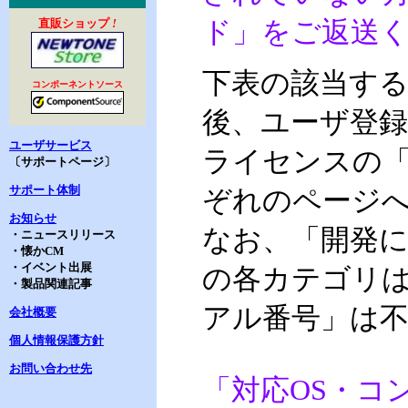
直販ショップ
!
ド」をご返送
下表の該当す
コンポーネントソース
後、ユーザ登録済
ユーザサービス
ライセンスの
〔サポートページ〕
サポート体制
ぞれのページ
お知らせ
なお、「開発に
・ニュースリリース
・懐かCM
・イベント出展
の各カテゴリは、
・製品関連記事
アル番号」は
会社概要
個人情報保護方針
お問い合わせ先
「対応OS・コ