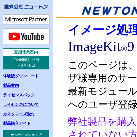
イメージ処
ImageKit
9
®
夏
期休業案内
2026年8月13日
このページは
～8月16日
ザ様専用のサ
体験版ダウンロード
製品案内
最新モジュー
ライセンスパック
へのユーザ登
ライセンスについて
カスタマイズ受付
弊社製品を購
製品購入ガイド
されていない
オンラインショップ