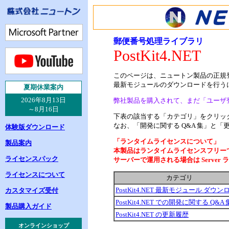
郵便番号処理ライブラリ
PostKit4.NET
このページは、ニュートン製品の正規
最新モジュールのダウンロードを行う
夏
期休業案内
2026年8月13日
弊社製品を購入されて、まだ「ユーザ
～8月16日
下表の該当する「カテゴリ」をクリック
なお、「開発に関する Q&A 集」と「
体験版ダウンロード
「ランタイムライセンスについて」
製品案内
本製品はランタイムライセンスフリー
ライセンスパック
サーバーで運用される場合は Serve
ライセンスについて
カテゴリ
PostKit4.NET 最新モジュール ダウ
カスタマイズ受付
PostKit4.NET での開発に関する Q&A 
製品購入ガイド
PostKit4.NET の更新履歴
オンラインショップ