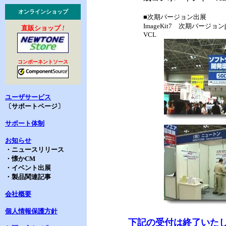
オンラインショップ
■次期バージョン出展
ImageKit7 次期バージョンβ版
直販ショップ
!
VCL
コンポーネントソース
ユーザサービス
〔サポートページ〕
サポート体制
お知らせ
・ニュースリリース
・懐かCM
・イベント出展
・製品関連記事
会社概要
個人情報保護方針
下記の受付は終了いた