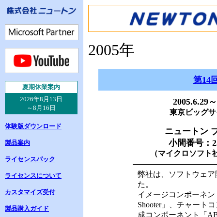
2005年
第14
夏
期休業案内
2026年8月13日
2005.6.29～
～8月16日
東京ビッグサ
体験版ダウンロード
ニュートン 
小間番号：23
製品案内
（マイクロソフト
ライセンスパック
弊社は、ソフトウェア開
ライセンスについて
た。
カスタマイズ受付
イメージコンポーネント「I
Shooter」、チャートコ
製品購入ガイド
成コンポーネント「AB