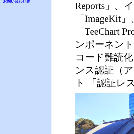
お問い合わせ先
Reports
「ImageK
「TeeChar
ンポーネント「
コード難読化ツ
ンス認証（ア
ト 「認証レ