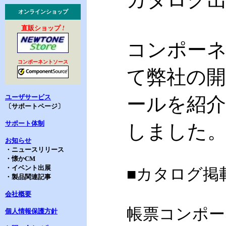
オンラインショップ
直販ショップ
!
コンポー
コンポーネントソース
て
弊社の
ユーザサービス
ール
を紹
〔サポートページ〕
サポート体制
しました
お知らせ
・ニュースリリース
・懐かCM
・イベント出展
■カタログ掲
・製品関連記事
会社概要
帳票コンポーネン
個人情報保護方針