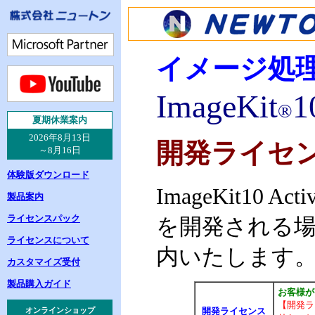
イメージ処
ImageKit
1
®
夏
期休業案内
2026年8月13日
開発ライセ
～8月16日
体験版ダウンロード
ImageKit10
製品案内
ライセンスパック
を開発される
ライセンスについて
内いたします
カスタマイズ受付
製品購入ガイド
お客様が 
【開発ライ
オンラインショップ
開発ライセンス