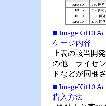
IK1003D
3PC 開
IK1005D
5PC 開
IK1010D
10PC 
IK1050D
50PC 
■ ImageKit
ケージ内容
上表の該当開
の他、ライセ
ドなどが同梱
■ ImageKit
購入方法