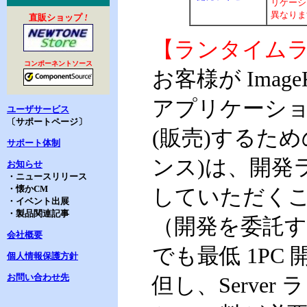
リケーシ
異なりま
直販ショップ
!
【ランタイム
コンポーネントソース
お客様が Image
アプリケーシ
ユーザサービス
〔サポートページ〕
(販売)するた
サポート体制
ンス)は、開発
お知らせ
・ニュースリリース
・懐かCM
していただく
・イベント出展
・製品関連記事
（開発を委託
会社概要
でも最低 1P
個人情報保護方針
お問い合わせ先
但し、Serve