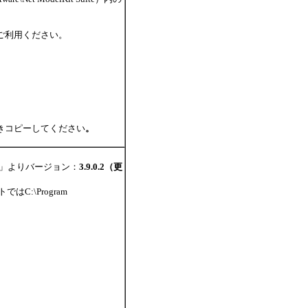
ご利用ください。
きコピーしてください
。
」よりバージョン：
3.9.0.2（更
:\Program
。