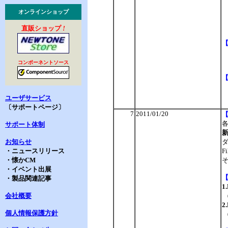
オンラインショップ
直販ショップ
!
コンポーネントソース
ユーザサービス
〔サポートページ〕
7
2011/01/20
サポート体制
新
お知らせ
ダ
・ニュースリリース
F
・懐かCM
・イベント出展
・製品関連記事
1
会社概要
（
2
個人情報保護方針
（