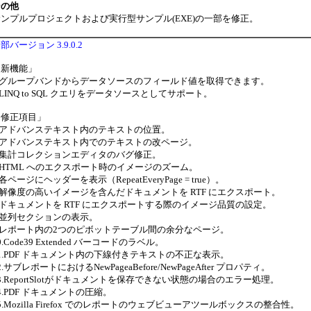
その他
ンプルプロジェクトおよび実行型サンプル(EXE)の一部を修正。
部バージョン 3.9.0.2
「新機能」
1.グループバンドからデータソースのフィールド値を取得できます。
.LINQ to SQL クエリをデータソースとしてサポート。
「修正項目」
1.アドバンステキスト内のテキストの位置。
2.アドバンステキスト内でのテキストの改ページ。
3.集計コレクションエディタのバグ修正。
.HTML へのエクスポート時のイメージのズーム。
.各ページにヘッダーを表示（RepeatEveryPage = true）。
.解像度の高いイメージを含んだドキュメントを RTF にエクスポート。
.ドキュメントを RTF にエクスポートする際のイメージ品質の設定。
.並列セクションの表示。
9.レポート内の2つのピボットテーブル間の余分なページ。
0.Code39 Extended バーコードのラベル。
1.PDF ドキュメント内の下線付きテキストの不正な表示。
2.サブレポートにおけるNewPageaBefore/NewPageAfter プロパティ。
3.ReportSlotがドキュメントを保存できない状態の場合のエラー処理。
4.PDF ドキュメントの圧縮。
5.Mozilla Firefox でのレポートのウェブビューアツールボックスの整合性。