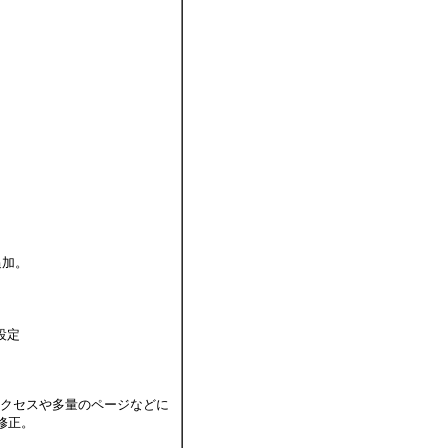
追加。
設定
アクセスや多量のページなどに
修正。