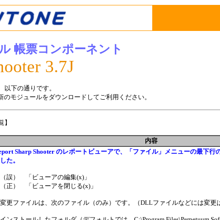
ル 帳票コンポーネント
hooter 3.7J
更新履歴は、以下の通りです。
新のモジュールをダウンロードしてご利用ください。
歴一覧】
内容
eport Sharp Shooter のレポートビューアで、「ファイル」メニューの
した。
（誤） 「ビューアの編集(x)」
（正） 「ビューアを閉じる(x)」
変更ファイルは、次のファイル（のみ）です。（DLLファイルなどには変更
インストールしたフォルダ（デフォルトでは、C:\Program Files\Perpetuum Softwar