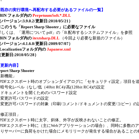
【
既存の実行環境へ再配布する必要があるファイルの一覧
】
.BIN フォルダ内の
PerpetuumSoft.*.DLL
バージョン:3.9.0.2/更新日:2010/05/21）
※このうち「Report Sharp Shooter」に必要なファイル
詳しくは、「運用について.pdf」の「B.配布するシステムファイル」を参照
.BIN フォルダ内の
itextsharp.DLL
（今回より必要な新規のファイル）
バージョン:4.1.6.0/更新日:2009/07/07）
.Localizationフォルダ内の
Japanese.xml
更新日:2010/05/28）
【
更新内容
】
eport Sharp Shooter
「新機能」
1.PDFエクスポート時のオプションダイアログに「セキュリティ設定」項目を
暗号化レベル（なし/低（40bit RC4)/高(128bit RC4)の設定
・ドキュメントを開くためのパスワード設定
・変更許可パスワードの設定
・変更許可パスワードの対象（印刷/コメント/ドキュメントの変更/コピー）の
「修正項目」
1.PDFエクスポート時に太字、斜体、外字が反映されないことの修正。
2.PDFエクスポート時に（主にWebアプリケーションの場合）、同時に多数の
よりサーバーに負荷をかけた場合にメモリリークが発生する場合があることの