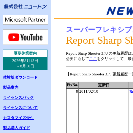
スーパーフレキシブ
Report Sharp S
夏
期休業案内
Report Sharp Shooter 3.7J の
必要に応じて
ここ
をクリックして、最
2026年8月13日
～8月16日
【Report Sharp Shooter 3.7J 更新履
体験版ダウンロード
FixNo.
更新日
製品案内
8
2011/02/10
R
ライセンスパック
ライセンスについて
カスタマイズ受付
製品購入ガイド