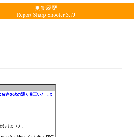
更新履歴
Report Sharp Shooter 3.7J
最下行の名称を次の通り修正いたしま
はありません。）
e\Net ModelKit Suite）内の