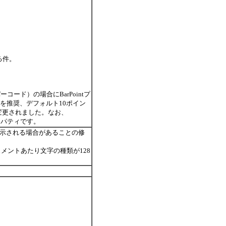
なる件。
バーコード）の場合にBarPointプ
トを推奨、デフォルト10ポイン
に変更されました。なお、
なプロパティです。
が表示される場合があることの修
メントあたり文字の種類が128