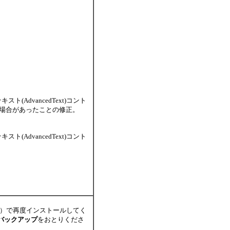
スト(AdvancedText)コント
ない場合があったことの修正。
スト(AdvancedText)コント
I）で再度インストールしてく
バックアップ
をおとりくださ