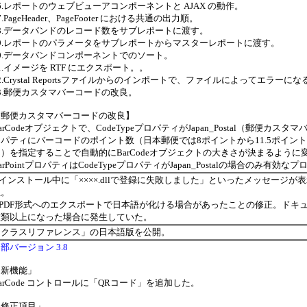
6.レポートのウェブビューアコンポーネントと AJAX の動作。
7.PageHeader、PageFooter における共通の出力順。
18.データバンドのレコード数をサブレポートに渡す。
19.レポートのパラメータをサブレポートからマスターレポートに渡す。
0.データバンドコンポーネントでのソート。
1.イメージを RTF にエクスポート。。
2.Crystal Reportsファイルからのインポートで、ファイルによってエラーに
3.郵便カスタマバーコードの改良。
【郵便カスタマバーコードの改良】
arCodeオブジェクトで、CodeTypeプロパティがJapan_Postal（郵便カスタマ
ロパティにバーコードのポイント数（日本郵便では8ポイントから11.5ポイン
ト）を指定することで自動的にBarCodeオブジェクトの大きさが決まるよう
arPointプロパティはCodeTypeプロパティがJapan_Postalの場合のみ有効
.インストール中に「××××.dllで登録に失敗しました」といったメッセージ
正。
2.PDF形式へのエクスポートで日本語が化ける場合があったことの修正。ドキュ
種類以上になった場合に発生していた。
「クラスリファレンス」の日本語版を公開。
部バージョン 3.8
「新機能」
arCode コントロールに「QRコード」を追加した。
「修正項目」