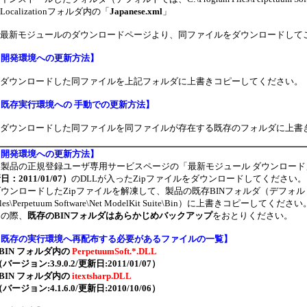
Localizationフォルダ内の「
Japanese.xml
」
最新モジュールのダウンロードページより、同ファイルをダウンロードして
【
開発環境への更新方法
】
ダウンロードした同ファイルを上記フォルダに上書きコピーしてください。
【
既存実行環境への 手動での更新方法
】
ダウンロードした同ファイルを同ファイルが存在する既存のフォルダに上書
【
開発環境への更新方法
】
各製品の正規登録ユーザ専用サービスページの「最新モジュール ダウンロード
日：2011/01/07）
のDLLが入ったZipファイルをダウンロードしてください。
ウンロードしたZipファイルを解凍して、製品の既存BINフォルダ（デフォルトではC
iles\Perpetuum Software\Net ModelKit Suite\Bin）に上書きコピーしてください
その際、
既存のBINフォルダはあらかじめバックアップ
をおとりください。
【
既存の実行環境へ再配布する必要があるファイルの一覧
】
.BIN フォルダ内の
PerpetuumSoft.*.DLL
バージョン:3.9.0.2/更新日:2011/01/07）
.BIN フォルダ内の
itextsharp.DLL
バージョン:4.1.6.0/更新日:2010/10/06）