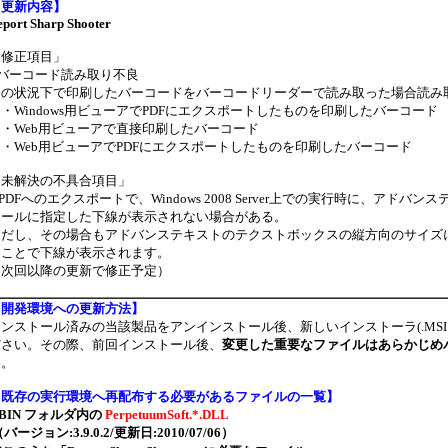
【
更新内容
】
eport Sharp Shooter
「修正項目」
●バーコード読み取り不良
次の状況下で印刷したバーコードをバーコードリーダーで読み取った場合読み
Windows用ビューアでPDFにエクスポートしたものを印刷したバーコード
・Web用ビューアで直接印刷したバーコード
・Web用ビューアでPDFにエクスポートしたものを印刷したバーコード
「未解決の不具合項目」
.PDFへのエクスポートで、Windows 2008 Server上での実行時に、アドバンステキ
ロールに指定した下線が表示されない場合がある。
ただし、その場合もアドバンステキストのテクストボックスの縦方向のサイズ
ることで下線が表示されます。
（次回以降の更新で修正予定）
【
開発環境への更新方法
】
インストール済みの当該製品をアンインストール後、新しいインストーラ(.MS
ださい。その際、前回インストール後、
変更した重要なファイルはあらかじめ
い。
【
既存の実行環境へ再配布する必要があるファイルの一覧
】
.BIN フォルダ内の
PerpetuumSoft.*.DLL
バージョン:3.9.0.2/更新日:2010/07/06）