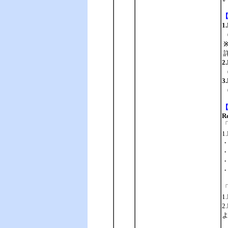
1
（
2
（
3
（
R
・