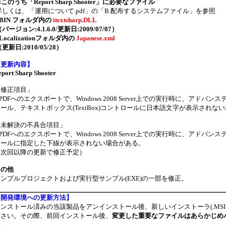
※このうち「Report Sharp Shooter」に必要なファイル
詳しくは、「運用について.pdf」の「B.配布するシステムファイル」を参照
.BIN フォルダ内の
itextsharp.DLL
バージョン:4.1.6.0/更新日:2009/07/07）
.Localizationフォルダ内の
Japanese.xml
更新日:2010/05/28）
【
更新内容
】
eport Sharp Shooter
「修正項目」
.PDFへのエクスポートで、Windows 2008 Server上での実行時に、アドバンステキ
ール、テキストボックス(TextBox)コントロールに日本語文字が表示され
「未解決の不具合項目」
.PDFへのエクスポートで、Windows 2008 Server上での実行時に、アドバンステキ
ロールに指定した下線が表示されない場合がある。
（次回以降の更新で修正予定）
その他
ンプルプロジェクトおよび実行型サンプル(EXE)の一部を修正。
【
開発環境への更新方法
】
インストール済みの当該製品をアンインストール後、新しいインストーラ(.MS
ださい。その際、前回インストール後、
変更した重要なファイルはあらかじめ
い。