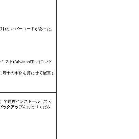
取れないバーコードがあった。
スト(AdvancedText)コント
に若干の余裕を持たせて配置す
I）で再度インストールしてく
バックアップ
をおとりくださ